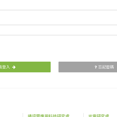
員登入
忘記密碼
通訊暨應用科技研究處
光電研究處