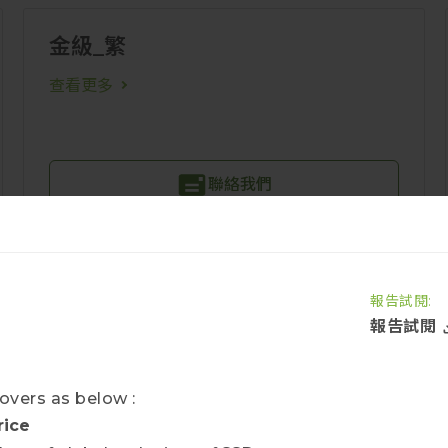
金級_繁
查看更多
聯絡我們
DRAM白金
報告試閱:
報告試閱
DRAM額外報告
DRAM市場快訊
查看更多
overs as below :
rice