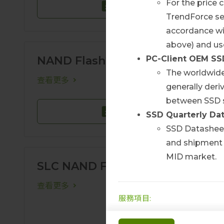
For the price 
聯絡我們
TrendForce se
accordance wi
above) and use
NAND Flash鑽石
PC-Client
OEM SSD
The worldwide
查看更多
generally deri
between SSD s
聯絡我們
SSD Quarterly Da
SSD Datasheet
and shipment 
MID market.
SLC NAND Flash產業數據
查看更多
服務項目:
全球SSD終端價格