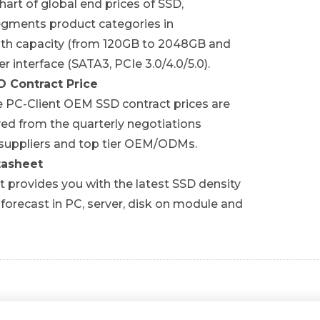
chart of global end prices of SSD,
聯絡我們
gments product categories in
th capacity (from 120GB to 2048GB and
r interface (SATA3, PCIe 3.0/4.0/5.0).
 Contract Price
DRAM鑽石
 PC-Client OEM SSD contract prices are
查看更多
ved from the quarterly negotiations
uppliers and top tier OEM/ODMs.
聯絡我們
tasheet
 provides you with the latest SSD density
forecast in PC, server, disk on module and
Consumer DRAM產業數據
查看更多