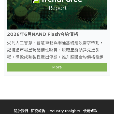
2026年6月NAND Flash合約價格
受到人工智慧、智慧車載與網通基礎建設需求帶動，
記憶體市場呈現結構性缺貨。原廠產能傾斜先進製
程，導致成熟製程產出停態，推升整體合約價格穩步
邁向歷史新高，未來第三季傳統備貨旺季供需失衡恐
More
將持續加劇。
關於我們
研究報告
Industry Insights
使用條款