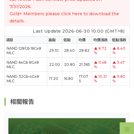
7/31/2026.
Gold+ Members please click here to download the
details.
Last Update 2026-06-30 10:00 (GMT+8)
項目
高點
低點
均價
均價漲跌
低點漲跌
NAND 128Gb 16Gx8
▲
8.72
▲
8.40
29.10
28.40
28.82
MLC
%
%
NAND 64Gb 8Gx8
▲
11.48
▲
9.47
22.00
20.80
21.365
MLC
%
%
NAND 32Gb 4Gx8
17.07
▲
10.21
▲
9.80
17.20
16.80
MLC
5
%
%
相關報告