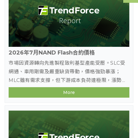
2026年7月NAND Flash合約價格
市場因資源轉向先進製程致利基型產能受壓。SLC受
網通、車用剛需及嚴重缺貨帶動，價格強勁暴漲；
MLC雖有需求支撐，但下游成本負荷達極限，漲勢收
斂轉趨盤整。預期後續市場走勢將持續分化，SLC維
More
持強勢，MLC趨於平緩。