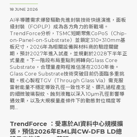
將有機會於 2030 年達到 22.8 百萬輛，自適應
18 JUNE 2026
性頭...
AI半導體需求爆發驅動先進封裝技術快速演進，面板
級封裝（FOPLP）成為各方角力的新戰場。
TrendForce分析，TSMC短期聚焦CoPoS（Chip-
on-Panel-on-Substrate）並鎖定310×310mm基
板尺寸，2026年為相關設備與材料商的驗證關鍵
期，預計2027年進入試產，並規劃於2028下半年正
式量產。下一階段布局重點則將轉向Glass Core
Substrate，合理量產時程推估落在2030年後。
Glass Core Substrate技術突破目前仍面臨多重挑
戰。核心製程TGV（Through Glass Via）需克服
雷射能量不穩定導致孔徑一致性不足、鑽孔過程產生
的細微玻璃裂紋、蝕刻液難以深入10μm孔徑影響導
通效果，以及大規模量產條件下的動態對位精度等
問...
TrendForce ：受惠於AI資料中心規模擴
張，預估2026年EML與CW-DFB LD總