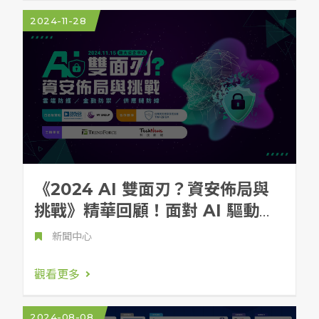
2024-11-28
《2024 AI 雙面刃？資安佈局與
挑戰》精華回顧！面對 AI 驅動的
威脅，企業如何善用 AI 構建智能
新聞中心
防禦體系？
觀看更多
2024-08-08