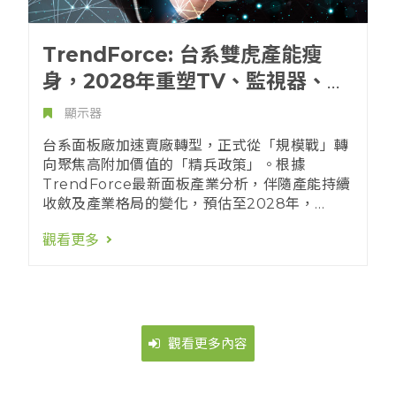
TrendForce: 台系雙虎產能瘦
身，2028年重塑TV、監視器、筆
電三大面板供需版圖
顯示器
台系面板廠加速賣廠轉型，正式從「規模戰」轉
向聚焦高附加價值的「精兵政策」。根據
TrendForce最新面板產業分析，伴隨產能持續
收斂及產業格局的變化，預估至2028年，
Innolux、AUO於液晶監視器面板的合計供給
觀看更多
占比將跌破10%，在液晶筆電面板的供給則持續
減少至近20%，液晶電視面板因仍保持利潤，預
估供給比例將維持在22%左右。近期台廠連串的
產能收斂與資產活化動作，不僅是企業體質的脫
胎換骨，更將成為牽動未來全球液晶電視、監視
器與筆電面板供需洗牌的關鍵變數。
觀看更多內容