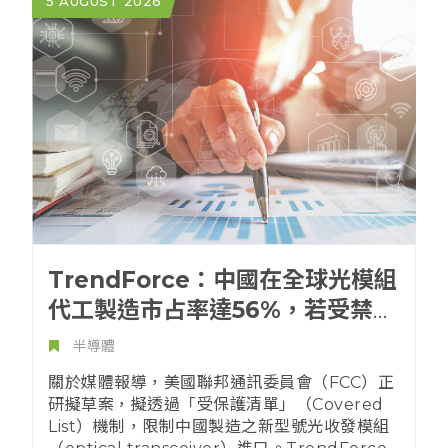
5 AUGUST 2026
TrendForce：中國在全球光模組
代工製造市占率達56%，若受禁令
限制短期供應鏈難脫鉤
半導體
關於媒體報導，美國聯邦通訊委員會（FCC）正
研擬草案，擬透過「受保護清單」（Covered
List）機制，限制中國製造之新型號光收發模組