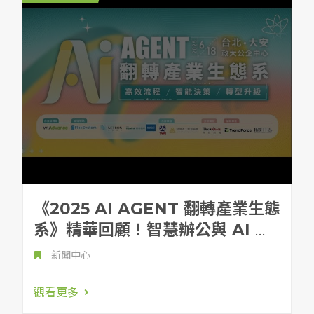
《2025 AI AGENT 翻轉產業生態
系》精華回顧！智慧辦公與 AI 助
理如何重新定義我們的工作型態？
新聞中心
觀看更多