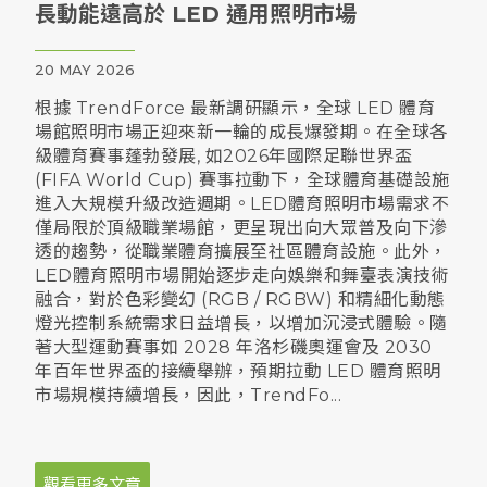
長動能遠高於 LED 通用照明市場
20 MAY 2026
根據 TrendForce 最新調研顯示，全球 LED 體育
場館照明市場正迎來新一輪的成長爆發期。在全球各
級體育賽事蓬勃發展, 如2026年國際足聯世界盃
(FIFA World Cup) 賽事拉動下，全球體育基礎設施
進入大規模升級改造週期。LED體育照明市場需求不
僅局限於頂級職業場館，更呈現出向大眾普及向下滲
透的趨勢，從職業體育擴展至社區體育設施。此外，
LED體育照明市場開始逐步走向娛樂和舞臺表演技術
融合，對於色彩變幻 (RGB / RGBW) 和精細化動態
燈光控制系統需求日益增長，以增加沉浸式體驗。隨
著大型運動賽事如 2028 年洛杉磯奧運會及 2030
年百年世界盃的接續舉辦，預期拉動 LED 體育照明
市場規模持續增長，因此，TrendFo...
觀看更多文章