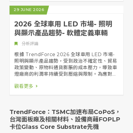
TrendForce表示，Spectrum-X CPO交換器
29 JUNE 2026
由NVIDIA與TSMC合作開發，採用COUPE先
進封裝製程，處理能力達400 Tb/s，2026下半
2026 全球車用 LED 市場- 照明
年產能將進一步擴大。Broadcom 51.2T Bailly
與顯示產品趨勢- 軟體定義車輛
CPO交換器由合作夥伴Delta Electronics、
Micas Networks協助導入量產，較傳統可插拔
分析評論
光收發模組可降低功耗達70%，已有Met...
根據 TrendForce 2026 全球車用 LED 市場-
照明與顯示產品趨勢，受到政治不確定性、貿易
政策變動、原物料通貨膨脹的成本壓力，導致車
燈廠商的利潤率持續受到壓縮與限制。為應對這
項挑戰，車燈廠商不僅致力優化結構性成本，同
觀看更多
時加速軟體定義車輛 (Software-Defined
Vehicle; SDV) 和先進駕駛輔助系統的高價值數
位照明系統的轉型，以實現客製化動態照明效
果，並提升主動安全駕駛功能。軟體定義車輛將
TrendForce：TSMC加速布局CoPoS，
有望帶動 2030 年車用照明與車用 LED 市場規
台灣面板廠及相關材料、設備商藉FOPLP
模分別成長至 470.70 億美金與 45.12 億美金。
卡位Glass Core Substrate先機
車用照明與顯示市場趨勢 1. 頭燈 根據
TrendForce 分析，導入自適應性頭燈的車輛