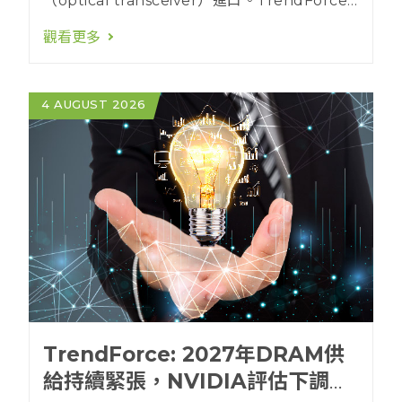
（optical transceiver）進口。TrendForce
觀察，由於相關草案尚未正式公開，對於「新型
觀看更多
號」的技術範圍、「中國廠商」的認定方式（依
企業國籍、清單列名或製造地），以及是否設有
過渡緩衝期，均仍待最終條文確認。
TrendForce認為現階段不宜解讀為中國光模組
4 AUGUST 2026
已遭全面禁用。短期內美國客戶難以排除中國製
造，但長期而言在政策壓力下，美國資料中心業
者將會增加中國以外的代工廠商，以及透過新型
的半導體光互連技術來降低中國代工產能壟斷的
風險。
TrendForce: 2027年DRAM供
給持續緊張，NVIDIA評估下調