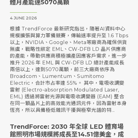
體月產能達5070萬顆
4 JUNE 2026
根據 TrendForce 最新研究指出，隨著AI資料中心
規模擴張與算力軍備競賽，傳輸速率提升至 1.6 Tbps
以上，NVIDIA、Google、Meta等廠商為確保供貨
無虞，戰略性綁定 EML、CW-DFB LD 晶片供應商
的產能，帶動供應商積極擴產因應客戶需求，進一步
推升 2026 年 EML 與 CW-DFB LD 總計產能成長
兩倍以上，達到5070萬顆，前三大廠商依序為
Broadcom、Lumentum、Sumitomo
Electric，合計市占率達 55%。 其中，電吸收調變
雷射 (Electro-absorption Modulated Laser,
EML) 透過將雷射光源與電吸收調變器 (EAM) 整合
在同一顆晶片上的高效能光通訊元件，因為雷射本身
恆亮，所以具備極低雜訊干擾與極窄光譜的特...
TrendForce: 2030 年全球 LED 體育場
館照明市場規模將成長至14.51億美金，成