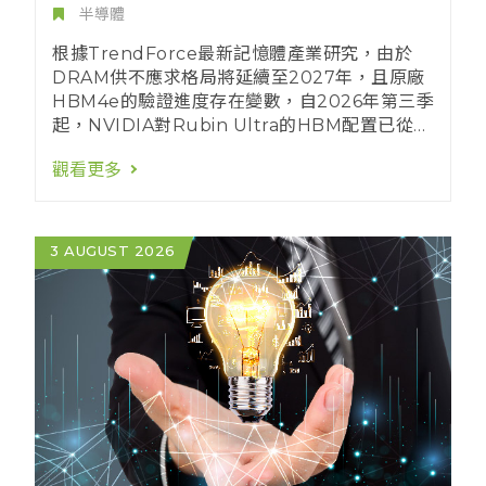
Rubin Ultra HBM配置
半導體
根據TrendForce最新記憶體產業研究，由於
DRAM供不應求格局將延續至2027年，且原廠
HBM4e的驗證進度存在變數，自2026年第三季
起，NVIDIA對Rubin Ultra的HBM配置已從
HBM4e 12hi，改為並行評估HBM4e 8hi、
觀看更多
HBM4 12hi、HBM4 8hi等多項設計，目前尚
未定案。除了NVIDIA外，部分雲端服務供應商
(CSP)也正考慮調降下一代自研ASIC的HBM容
量設計。
3 AUGUST 2026