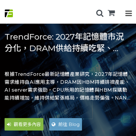
TrendForce: CSP提高資本支出
TrendForce: 2027年記憶體市況
90%催化， 2026年AI server出貨
分化，DRAM供給持續吃緊、
年增上看31%
NAND Flash轉趨寬鬆
根據TrendForce最新AI server產業研究，因應AI基礎
根據TrendForce最新記憶體產業研究，2027年記憶體
建設需求高漲，估計2026年全球九大雲端服務供應商
需求維持由AI應用主導，DRAM因HBM持續排擠產能、
(CSP)總資本支出將年增約90%。近期超大型CSP、
AI server需求強勁，CPU所用的記憶體與HBM採購動
Tier-2資料中心業者對NVIDIA GB/VR等整櫃式AI
能持續增加，維持供給緊張格局，價格走勢偏強。NAND
server方案的採購意願明顯提高，且Google、AWS新
Flash在新產能集中釋放、終端消費需求持續走弱的情況
一代ASIC平台於2026下半年陸續放量，加上中系業者擴
下，2027下半年供給將趨向寬鬆，價格恐面臨修正壓
大採用本地AI方案以滿足雲端大型語言模型(LLM) AI需
力。
觀看更多內容
觀看更多內容
前往 Blog
前往 Blog
求，促使TrendForce上調2026年AI server出貨年成長