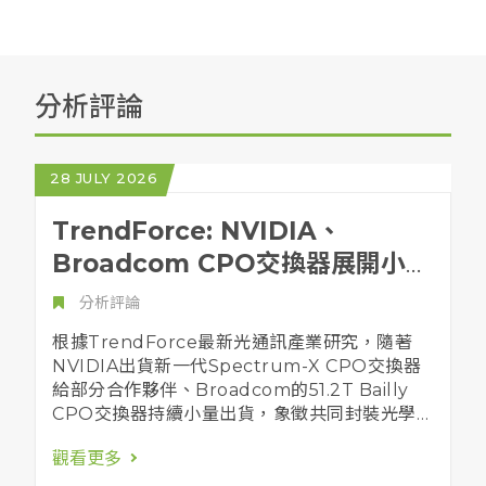
分析評論
28 JULY 2026
TrendForce: NVIDIA、
Broadcom CPO交換器展開小量
出貨，光引擎良率、先進封裝產能
分析評論
成擴產最大瓶頸
根據TrendForce最新光通訊產業研究，隨著
NVIDIA出貨新一代Spectrum-X CPO交換器
給部分合作夥伴、Broadcom的51.2T Bailly
CPO交換器持續小量出貨，象徵共同封裝光學
(CPO)正式邁入量產階段。然而，光引擎、矽光
觀看更多
子晶片、先進封裝等核心元件的供給能力，將成
為影響CPO交換器擴產速度的關鍵因素。