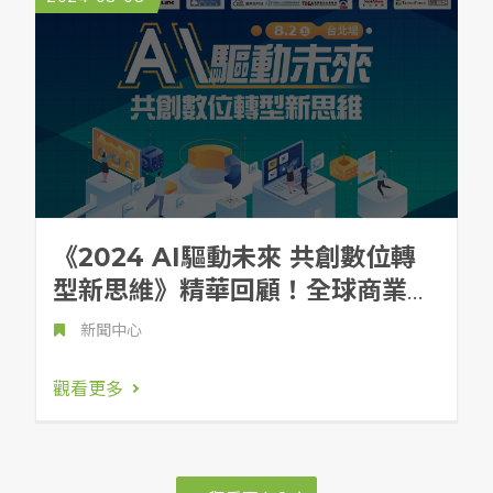
《2024 AI驅動未來 共創數位轉
型新思維》精華回顧！全球商業格
局！企業該如何運用Gen AI+雲服
新聞中心
務優化企業營運？
觀看更多