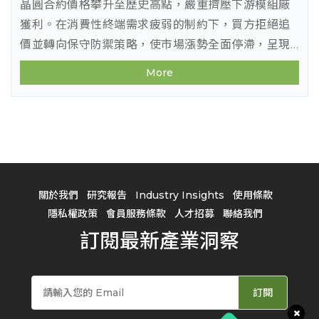
晶圓合約價格攀升至歷史高點，嚴重擠壓下游模組廠
獲利。在消費性終端需求疲弱的制約下，買方拒絕追
價並轉向保守防禦策略，使市場漲勢全面停滯，呈現
價高量縮與高檔橫盤整理格局。雖有少數稀缺品項微
More
幅補漲，但主流大容量產品價格近乎凍結，短期內缺
乏進一步拉升空間。
關於我們
研究報告
Industry Insights
使用條款
隱私權政策
會員服務條款
人才招募
聯絡我們
訂閱最新產業洞察
訂閱