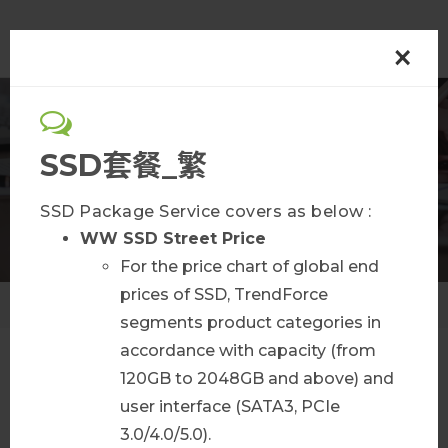
×
半導體
SSD套餐_繁
會員方案
SSD Package Service covers as below :
WW SSD Street Price
For the price chart of global end
prices of SSD, TrendForce
首頁
會員方案
segments product categories in
accordance with capacity (from
120GB to 2048GB and above) and
AI Infra Bulletin
user interface (SATA3, PCIe
3.0/4.0/5.0).
查看更多