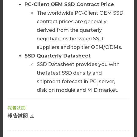
PC-Client
OEM SSD Contract Price
The worldwide PC-Client OEM SSD
聯絡我們
contract prices are generally
derived from the quarterly
negotiations between SSD
suppliers and top tier OEM/ODMs.
AI Server 套餐_繁
SSD Quarterly Datasheet
AI Server 季度報告
SSD Datasheet provides you with
AI Server 產業數據
the latest SSD density and
Server市場快訊
shipment forecast in PC, server,
查看更多
disk on module and MID market.
報告試閱:
聯絡我們
報告試閱