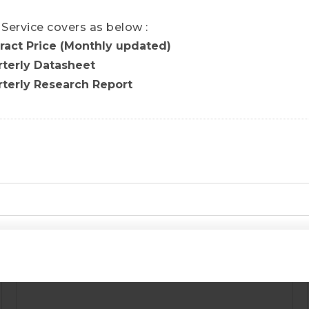
聯絡我們
ervice covers as below :
ract
Price (
Monthly updated
)
rterly
Datasheet
DRAM鑽石
rterly
Research
Report
查看更多
聯絡我們
Consumer DRAM產業數據
查看更多