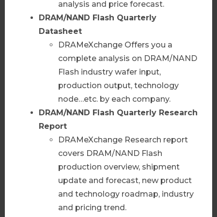
analysis and price forecast.
DRAM/NAND
Flash Quarterly
聯絡我們
Datasheet
DRAMeXchange Offers you a
complete analysis on DRAM/NAND
Flash industry wafer input,
AI Server 套餐_繁
production output, technology
AI Server 季度報告
node…etc. by each company.
AI Server 產業數據
DRAM/NAND Flash
Quarterly Research
Server市場快訊
Report
DRAMeXchange Research report
查看更多
covers DRAM/NAND Flash
production overview, shipment
聯絡我們
update and forecast, new product
and technology roadmap, industry
and pricing trend.