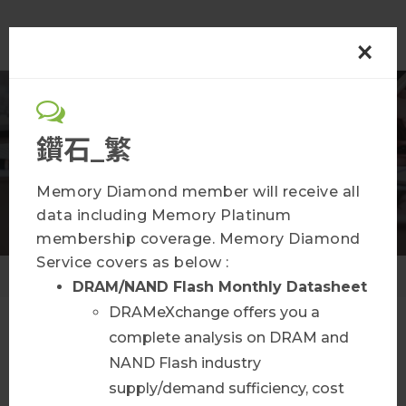
×
半導體
鑽石_繁
會員方案
Memory Diamond member will receive all
data including Memory Platinum
membership coverage. Memory Diamond
Service covers as below :
首頁
會員方案
DRAM/NAND Flash Monthly
Datasheet
DRAMeXchange offers you a
complete analysis on DRAM and
AI Infra Bulletin
NAND Flash industry
supply/demand sufficiency, cost
查看更多