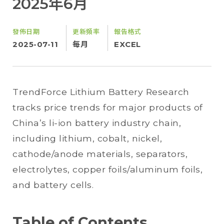
2025年6月
發佈日期
更新頻率
報告格式
2025-07-11
每月
EXCEL
TrendForce Lithium Battery Research
tracks price trends for major products of
China’s li-ion battery industry chain,
including lithium, cobalt, nickel,
cathode/anode materials, separators,
electrolytes, copper foils/aluminum foils,
and battery cells.
Table of Contents