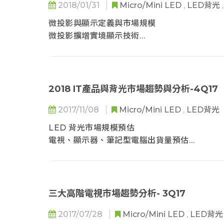
廣色域顯示方案規格
2018/01/31
Micro/Mini LED
,
LED背光
微投影與顯示定義與市場規模
車用顯示器的背光趨勢
微投影擴增實境顯示技術
車內顯示器種類
虛擬實境顯示技術
車內顯示器背光應用趨勢
未來發展方向
車內顯示器與汽車發展關聯性
2018 IT產品與背光市場趨勢與分析-4Q17
2017/11/08
Micro/Mini LED
,
LED背光
LED 背光市場規模預估
電視、顯示器、筆記型電腦出貨量預估
手機與平板電腦出貨量預估
背光LED封裝市場規模產值預估
背光LED封裝市場數量預估
電視應用市場趨勢
三大高階電視市場趨勢分析- 3Q17
2017- 2018 年的電視品牌出貨
2017/07/28
Micro/Mini LED
,
LED背
電視品牌出貨分析