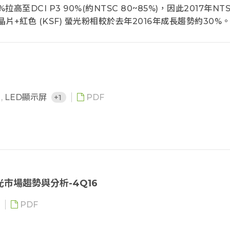
拉高至DCI P3 90%(約NTSC 80~85%)，因此2017年NT
片+紅色 (KSF) 螢光粉相較於去年2016年成長趨勢約30%
有螢光粉性價比不高，因此需轉換成QD(Quantum Dot)
片不需螢光粉加入封裝產品之中，勢必將影響螢光粉的使用量，現已量
極開發將QD(Quantum Dot)材質置入Open Cell中
ot)應用於WCG的市場。
光
,
LED顯示屏
+1
PDF
與背光市場趨勢與分析-4Q16
PDF