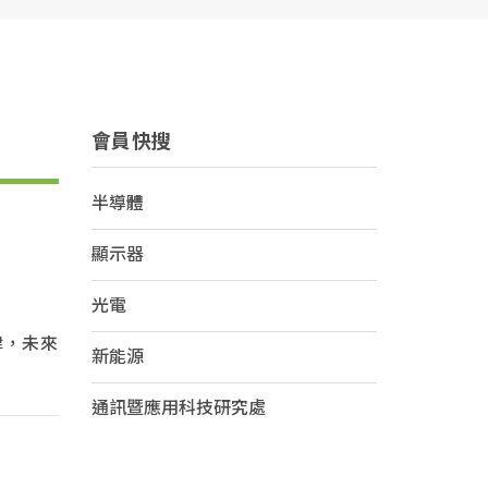
會員快搜
半導體
顯示器
光電
律，未來
新能源
通訊暨應用科技研究處