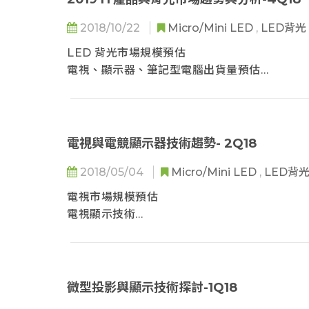
2018/10/22
Micro/Mini LED
,
LED背光
LED 背光市場規模預估
電視、顯示器、筆記型電腦出貨量預估
手機與平板電腦出貨量預估
背光LED封裝數量規模預估
背光LED封裝市場規模產值預估
電視與電競顯示器技術趨勢- 2Q18
背光顯示器應用趨勢
2018/05/04
Micro/Mini LED
,
LED背
背光顯示器應用趨勢
HDR & WCG 市場規格需求
電視市場規模預估
側入式背光在HDR上的應用趨勢
電視顯示技術
直下式背光在HDR上的應用趨勢
電競顯示器現況發展
廣色域的應用趨勢
背光顯示的廣色域應用方案
微型投影與顯示技術探討-1Q18
廣色域顯示方案趨勢