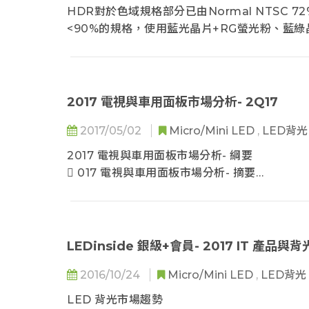
WCG市佔比例分佈
HDR對於色域規格部分已由Normal NTSC 72%
QD在WCG上的應用
<90%的規格，使用藍光晶片+RG螢光粉、藍綠晶
螢光粉在WCG上的應用
WCG需求擬將往NTSC 100%甚至更高，使用現
HDR未來的趨勢
QD(Quantum Dot)僅需LED 藍光晶
薄型化電視背光設計方案
QDEF應用於背光市場，佔比約1%，目前面板廠將積
HDR & 薄型化電視背光設計方案
廠技術較領先，未來擬將帶動QD(Quantum D
2017 電視與車用面板市場分析- 2Q17
2018年直下式背光LED發展趨勢
2018年側入式背光LED發展趨勢
2017/05/02
Micro/Mini LED
,
LED背
手機閃光燈與背光應用市場趨勢
2017 電視與車用面板市場分析- 綱要
2017- 2018年的智慧手機品牌出貨
 017 電視與車用面板市場分析- 摘要
國際手機市場出貨分析
 顯示技術於各應用趨勢
中國手機市場出貨分析
手機背光未來發展
主題一: 2017 電視市場發展趨勢分析
2018 手機閃光燈規格提升
 2016-2021 電視出貨數量預估
LEDinside 銀級+會員- 2017 IT 產品
手機閃光燈 LED 供應鏈
 2016-2017 電視尺寸趨勢
2016/10/24
Micro/Mini LED
,
LED背光
 2017 電視出貨數量預估- 依電視品牌別
 2016-2017 TV 產品規劃
LED 背光市場趨勢