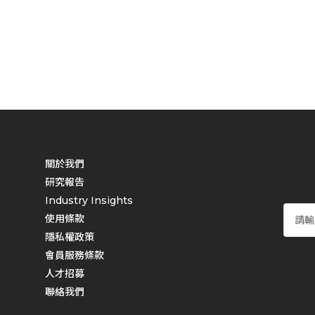
距離感測元件
 OLED的發展限制
 OLED對顯示市場的衝擊-結論
附錄：電視品牌供應鏈
 三星
 LG
 海信
 TCL
 創維
關於我們
 康佳
研究報告
 長虹
Industry Insights
 海爾
使用條款
隱私權政策
會員服務條款
人才招募
聯絡我們