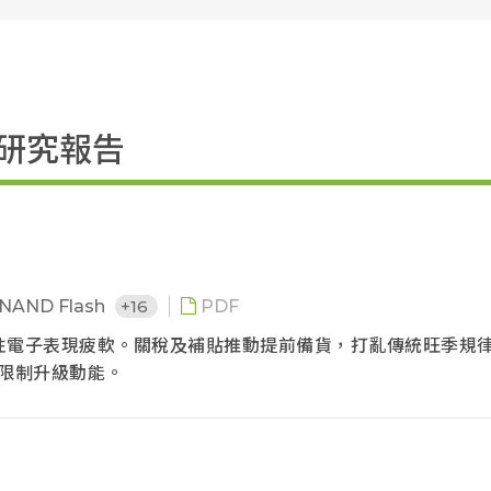
業研究報告
NAND Flash
+16
PDF
費性電子表現疲軟。關稅及補貼推動提前備貨，打亂傳統旺季規
用限制升級動能。