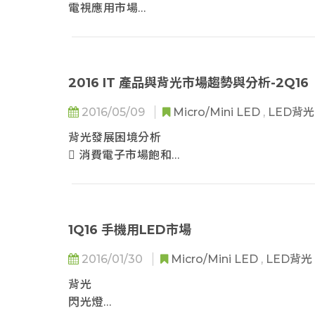
 2017-2018 電視WCG 解決方案
電視應用市場
 2017年LED產品規格於側入式電視應用
手機背光應用市場
 2017年LED產品規格於直下式電視應用
手機閃光燈應用市場
 CSP LED 滲透率分析- HDR 市場需求加速 C
 先進電視發展趨勢- QLED TV
2016 IT 產品與背光市場趨勢與分析-2Q16
 先進電視發展趨勢- OLED TV
 先進電視發展趨勢- Laser TV
2016/05/09
Micro/Mini LED
,
LED背
主題二: 2017 車用面板市場發展趨勢分析
背光發展困境分析
 車用面板用LED市場產值: 需求增加，帶動車
 消費電子市場飽和
 車用面板- 應用機會與功能訴求
 VR與AR的市場機會在於感測
 車用面板- 初期從儀表與中控區開始導入
 LED的滲透率關鍵在於防守
 車用面板- 儀表產品趨勢朝往大尺寸數位發展
 平均用量一去不回頭
 車用面板- 儀表產品趨勢走向更多造型變化
 總結背光LED產值面臨的四大衝擊
1Q16 手機用LED市場
 車用面板- 供應鏈與LED產品規格
 背光發展困境分析-結論
2016/01/30
Micro/Mini LED
,
LED背光
OLED對顯示市場的衝擊
 OLED面板全球佈局
背光
 OLED產能擴充
閃光燈
 OLED滲透率逐年提高