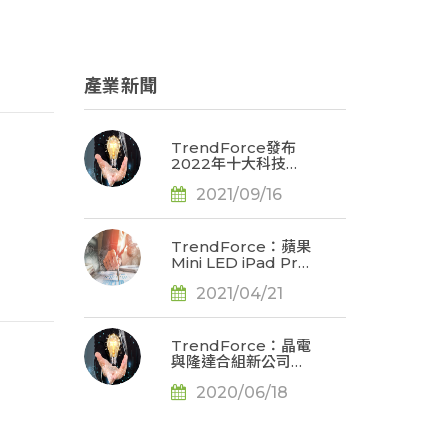
產業新聞
TrendForce發布
2022年十大科技產
業脈動
2021/09/16
TrendForce：蘋果
Mini LED iPad Pro
顯示規格再升級，預
2021/04/21
估將推升2021年出
貨量至500萬台
TrendForce：晶電
與隆達合組新公司，
聯手搶食Micro LED
2020/06/18
及Mini LED商機