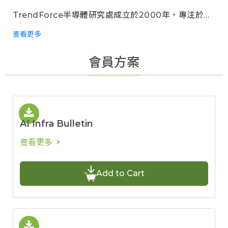
TrendForce半導體研究處成立於2000年，專注於
DRAM、NAND Flash、eMMC、SSD、伺服器、資
查看更多
料中心等等記憶體產業鏈與半導體產業鏈相關資訊。提
供精準行情報價、深入分析資本與產能變化、前瞻市場
會員方案
趨勢、精闢研究報告等產業資訊。
AI Infra Bulletin
查看更多
Add to Cart