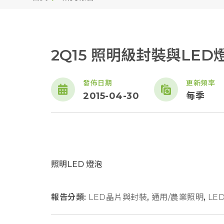
2Q15 照明級封裝與LE
發佈日期
更新頻率
2015-04-30
每季
照明LED 燈泡
報告分類:
LED晶片與封裝
,
通用/農業照明
,
LE