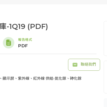
1Q19 (PDF)
報告格式
PDF
聯絡我們
)、顯示屏、紫外線、紅外線 供給-氮化鎵、砷化鎵