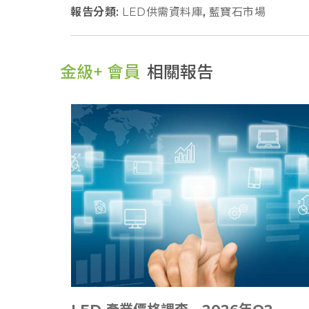
報告分類:
LED供需資料庫
,
藍寶石市場
金級+ 會員
相關報告