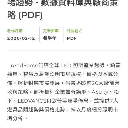
場趨勢 - 數據資料庫與廠商策
略 (PDF)
發佈日期
更新頻率
報告格式
2026-02-12
每半年
PDF
TrendForce洞察全球 LED 照明產業趨勢，涵蓋
通用、智慧及農業照明市場規模、價格與區域分
佈，解析封裝市場發展。報告追蹤前20大廠商營
收與策略，剖析標杆企業如昕諾飛、Acuity、松
下、LEDVANCE和歐普等競爭佈局，並提供7大
燈具品類趨勢與價格走勢，輔以月度細分照明市
場分析。