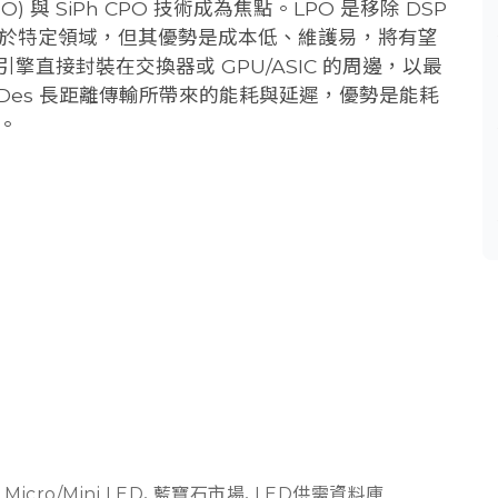
s; LPO) 與 SiPh CPO 技術成為焦點。LPO 是移除 DSP
於特定領域，但其優勢是成本低、維護易，將有望
光引擎直接封裝在交換器或 GPU/ASIC 的周邊，以最
rDes 長距離傳輸所帶來的能耗與延遲，優勢是能耗
。
Micro/Mini LED
,
藍寶石市場
,
LED供需資料庫