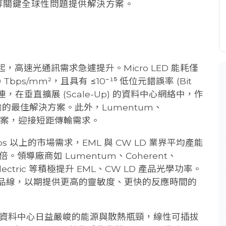
接等關鍵全球性問題提供解決方案。
AI 興起，高速光通訊需求急遽提升。Micro LED 能耗僅
 Tbps/mm²，且具有 ≤10⁻¹⁵ 低位元錯誤率 (Bit
銅互連，在垂直擴展 (Scale-Up) 的資料中心網絡中，作
高速傳輸的最佳解決方案。此外，Lumentum、
PO 方案，迎接短距傳輸需求。
.6 Tbps 以上的市場需求，EML 與 CW LD 業界平均產能
導廠商如 Lumentum、Coherent、
omo Electric 等積極提升 EML、CW LD 產品光學功率。
極體產品線，以期提供更高的靈敏度、更快的反應時間的
erm: 面對資料中心日益嚴峻的能源與散熱瓶頸，線性可插拔