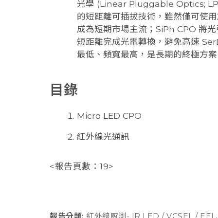
光學 (Linear Pluggable Optic
的短距離可插拔技術，雖然僅可使用
成為短期市場主流；SiPh CPO 將
短距離完成光電轉換，避免高速 Se
最低、頻寬最高，是長期的終極方案
目錄
Micro LED CPO
紅外線光通訊
<報告頁數：19>
報告分類:
紅外線感測- IR LED / VCSEL / EEL
,