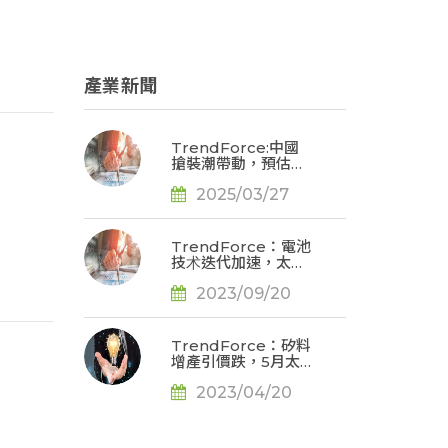
產業新聞
TrendForce:中國
搶裝潮帶動，預估
2Q25太陽能產業鏈
2025/03/27
價格集體上漲
TrendForce：電池
技术迭代加速，太陽
能N型電池擴產需求
2023/09/20
湧現
TrendForce：矽料
增產引價跌，5月太
陽能材料價格同步回
2023/04/20
落