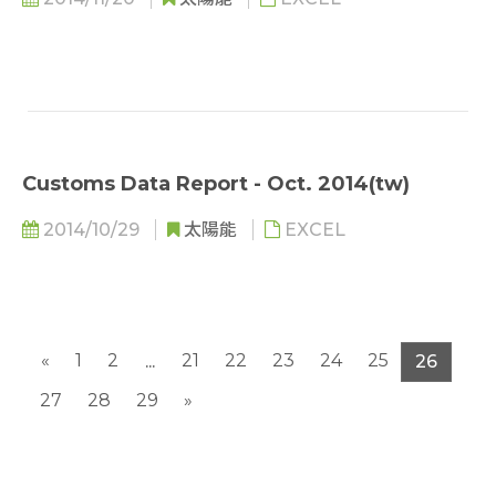
Customs Data Report - Oct. 2014(tw)
2014/10/29
太陽能
EXCEL
«
1
2
21
22
23
24
25
...
26
27
28
29
»