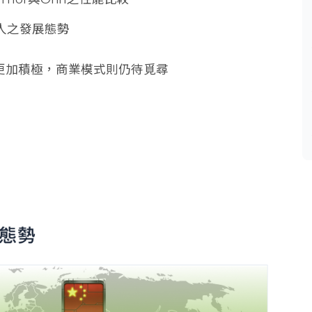
人之發展態勢
更加積極，商業模式則仍待覓尋