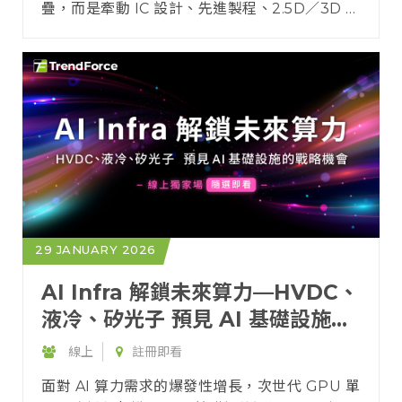
疊，而是牽動 IC 設計、先進製程、2.5D／3D 封
裝與光電共封裝等關鍵技術的跨域協同，成為定
義全球數位轉型速度與產業競爭力的核心基石。
29 JANUARY 2026
AI Infra 解鎖未來算力—HVDC、
液冷、矽光子 預見 AI 基礎設施的
戰略機會
線上
註冊即看
面對 AI 算力需求的爆發性增長，次世代 GPU 單