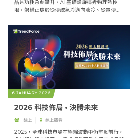
晶片功耗急劇攀升，AI 基礎設施逼近物理熱極
限，架構正處於從傳統氣冷邁向液冷、從電傳輸
轉向光傳輸的『革新關鍵期』！
6 JANUARY 2026
2026 科技佈局 • 決勝未來
線上
線上觀看
2025，全球科技市場在極端波動中仍堅韌前行，