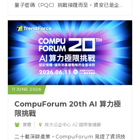
量子密碼（PQC）挑戰接踵而至，資安已是企業
永續營運的核心戰略。本次研討會聚焦軟硬體
「新雙軌防線」，從AI主動治理與硬體信任安全
出發，協助企業升級防禦、鍛造營運韌性，精準
佈局新世代攻防賽局。
11 JUNE 2026
CompuForum 20th AI 算力極
限挑戰
實體
政大公企中心 A2 國際會議廳
二十載深耕產業，CompuForum 見證了資訊技