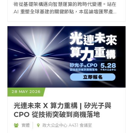
術從基礎架構邁向智慧運算的跨時代變遷。站在
AI 重塑全球基建的關鍵節點，本屆論壇匯聚產業
領袖與技術專家，解析產業的結構變革、供應鏈
效率、產品差異化策略，協助企業掌握需求動
向、策略布局、合作與投資機會，搶佔下一階段
市場先機。
28 MAY 2026
光連未來 X 算力重構 | 矽光子與
CPO 從技術突破到商機落地
實體
政大公企中心 A431 會議室