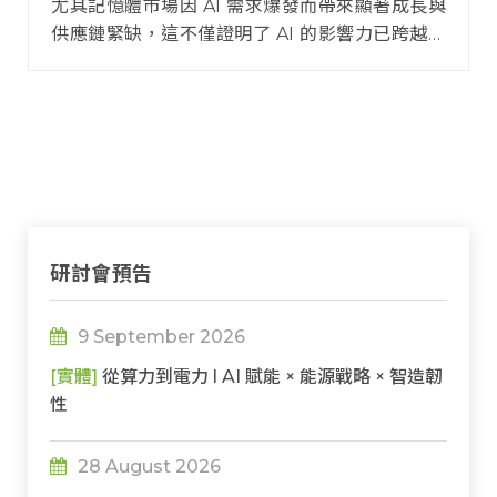
尤其記憶體市場因 AI 需求爆發而帶來顯著成長與
供應鏈緊缺，這不僅證明了 AI 的影響力已跨越單
純的應用層面，開始影響硬體的底層架構，重塑
產業鏈的競合態勢。展望 2026，產業戰局的決
勝點將不再是單一零組件的週期性起伏。真正的
競爭核心，已全面轉移至 AI 運算基礎設施的戰略
佈局。這場線上精華研討會，將針對 8 大關鍵產
業趨勢動向進行重點解析，助您從容掌握決勝未
來的韌性戰略！
研討會預告
9 September 2026
[實體]
從算力到電力 l AI 賦能 × 能源戰略 × 智造韌
性
28 August 2026