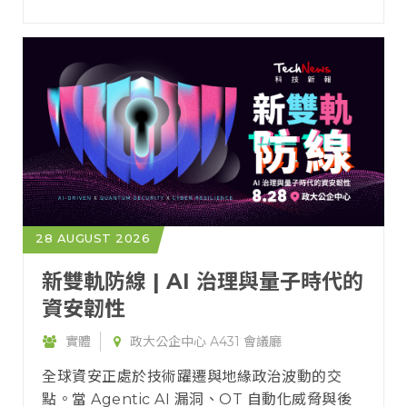
題，協助企業掌握產業轉型趨勢，打造面向未來
成長動能。
28 AUGUST 2026
新雙軌防線 | AI 治理與量子時代的
資安韌性
實體
政大公企中心 A431 會議廳
全球資安正處於技術躍遷與地緣政治波動的交
點。當 Agentic AI 漏洞、OT 自動化威脅與後