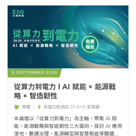
9 SEPTEMBER 2026
從算力到電力 l AI 賦能 × 能源戰
略 × 智造韌性
實體
高雄日航酒店 3F A+B 宴會廳
本論壇以「從算力到電力」為主軸，聚焦 AI 賦
能、能源戰略與智造韌性三大面向，探討 AI 應用
落地、數據治理、能源轉型與智慧製造等關鍵議