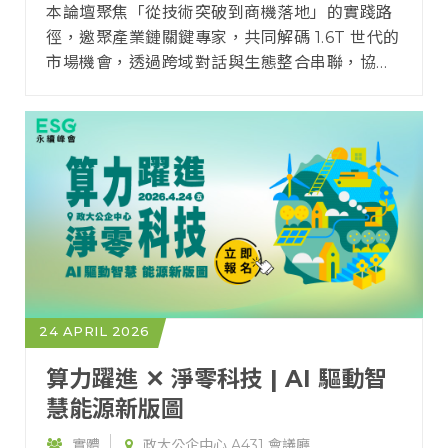
本論壇聚焦「從技術突破到商機落地」的實踐路
徑，邀聚產業鏈關鍵專家，共同解碼 1.6T 世代的
市場機會，透過跨域對話與生態整合串聯，協助
企業在光電交匯的新紀元中，精準定義市場佈
局，從技術領先邁向商機變現，構築可持續的競
爭優勢。
24 APRIL 2026
算力躍進 ✕ 淨零科技 | AI 驅動智
慧能源新版圖
實體
政大公企中心 A431 會議廳