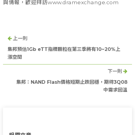
與情報，歡迎拜訪
www.dramexchange.com
上一則
集邦預估1Gb eTT指標顆粒在第三季將有10~20%上
漲空間
下一則
集邦：NAND Flash價格短期止跌回穩，期待3Q08
中需求回溫