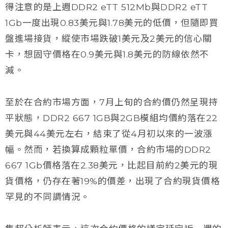
得注意的是上週DDR2 eTT 512Mb與DDR2 eTT
1Gb一度出現0.83美元與1.78美元的低價，但隨即買
盤進場接貨，縱使市場跌破1美元及2美元的信心關
卡，想固守價格在0.9美元與1.8美元的防線依然不
減。
至於在合約市場方面，7月上旬的合約價仍然呈現持
平狀態，DDR2 667 1GB與2GB模組均價約落在22
美元與44美元左右，結束了從4月初以來的一波漲
幅。然而，若換算成顆粒單價，合約市場的DDR2
667 1Gb價格落在2.38美元，比起目前約2美元的現
貨價格，仍存在著19%的價差，出現了合約現貨價格
罕見的不同調情況。