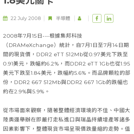
1.8美元關卡
22 July 2008
半導體
2008年7月15日---根據集邦科技
（DRAMeXchange）統計，自7月1日至7月14日期
間的現貨價，DDR2 eTT 512Mb從0.97美元下跌至
0.91美元，跌幅約6.2%，而DDR2 eTT 1Gb也從1.95
美元下跌至1.84美元，跌幅約5.6%。而品牌顆粒的部
份，DDR2 667 512Mb與DDR2 667 1Gb的跌幅也
約在2.9%與5.9%。
從市場面來觀察，隨著整體經濟環境的不佳、中國大
陸奧運舉辦在即嚴打走私進口與瑞晶持續增產等諸多
因素影響下，整體現貨市場呈現價跌量縮的走勢。值