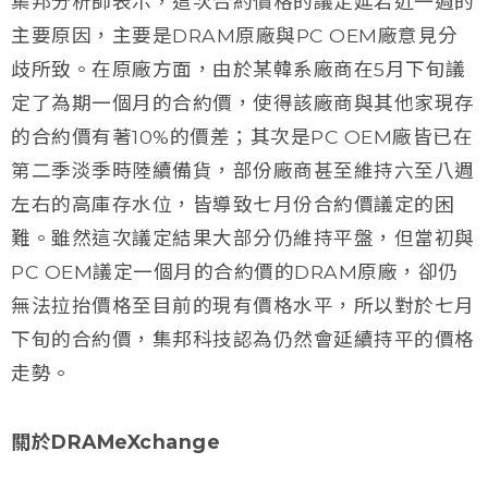
集邦分析師表示，這次合約價格的議定延宕近一週的
主要原因，主要是DRAM原廠與PC OEM廠意見分
歧所致。在原廠方面，由於某韓系廠商在5月下旬議
定了為期一個月的合約價，使得該廠商與其他家現存
的合約價有著10%的價差；其次是PC OEM廠皆已在
第二季淡季時陸續備貨，部份廠商甚至維持六至八週
左右的高庫存水位，皆導致七月份合約價議定的困
難。雖然這次議定結果大部分仍維持平盤，但當初與
PC OEM議定一個月的合約價的DRAM原廠，卻仍
無法拉抬價格至目前的現有價格水平，所以對於七月
下旬的合約價，集邦科技認為仍然會延續持平的價格
走勢。
關於DRAMeXchange