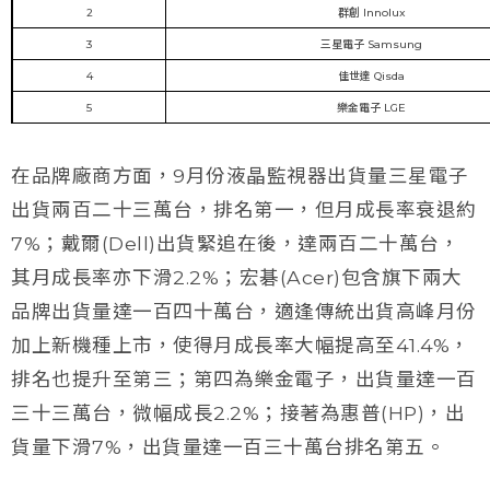
2
群創 Innolux
3
三星電子 Samsung
4
佳世達 Qisda
5
樂金電子 LGE
在品牌廠商方面，9月份液晶監視器出貨量三星電子
出貨兩百二十三萬台，排名第一，但月成長率衰退約
7%；戴爾(Dell)出貨緊追在後，達兩百二十萬台，
其月成長率亦下滑2.2%；宏碁(Acer)包含旗下兩大
品牌出貨量達一百四十萬台，適逢傳統出貨高峰月份
加上新機種上市，使得月成長率大幅提高至41.4%，
排名也提升至第三；第四為樂金電子，出貨量達一百
三十三萬台，微幅成長2.2%；接著為惠普(HP)，出
貨量下滑7%，出貨量達一百三十萬台排名第五。