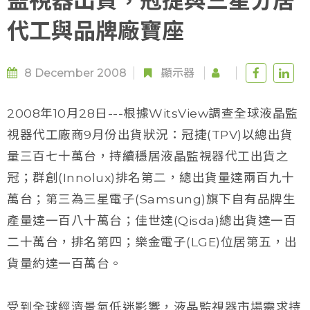
監視器出貨，冠捷與三星分居
代工與品牌廠寶座
8 December 2008
顯示器
2008年10月28日---根據WitsView調查全球液晶監
視器代工廠商9月份出貨狀況：冠捷(TPV)以總出貨
量三百七十萬台，持續穩居液晶監視器代工出貨之
冠；群創(Innolux)排名第二，總出貨量達兩百九十
萬台；第三為三星電子(Samsung)旗下自有品牌生
產量達一百八十萬台；佳世達(Qisda)總出貨達一百
二十萬台，排名第四；樂金電子(LGE)位居第五，出
貨量約達一百萬台。
受到全球經濟景氣低迷影響，液晶監視器市場需求持