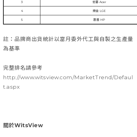
3
宏碁 Acer
4
樂金 LGE
5
惠普 HP
註：品牌商出貨統計以當月委外代工與自製之生產量
為基準
完整排名請參考
http://www.witsview.com/MarketTrend/Defaul
t.aspx
關於WitsView