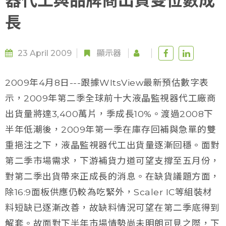
器代工與品牌商出貨雙位數成
長
23 April 2009
顯示器
2009年4月8日---跟據WItsView最新預估數字表
示，2009年第二季全球前十大液晶監視器代工廠商
出貨量將達3,400萬片，季成長10%。渡過2008下
半年低潮後，2009年第一季在庫存回補與急單的雙
重挹注之下，液晶監視器代工出貨量逐漸回穩。面對
第二季市場需求，下游補貨力道可望支撐至五月份，
對第二季出貨帶來正成長的消息。在缺貨議題方面，
除16:9面板供應仍較為吃緊外，Scaler IC等組裝材
料短缺已逐漸改善，故缺料情況可望在第二季底得到
解套。故面對下半年市場情勢尚未明朗可見之際，下