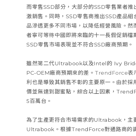
而零售SSD部分，大部分的SSD零售業者推
激銷售。同時，SSD零售商推出SSD產品
品滲透更多不同市場，以降低經營風險。然而
者寧可等待中國即將來臨的十一長假促銷檔
SSD零售市場表現並不符合SSD廠商預期。
雖然第二代Ultrabook以及Intel的 Ivy 
PC-OEM廠商預期來的差。
TrendForce
表
利也是導致其銷售不彰的主要原一。由於採用SS
價並無達到甜蜜點，綜合以上因素，TrendFor
5百萬台。
為了生產更符合市場需求的Ultrabook，主
Ultrabook。根據TrendForce對通路商