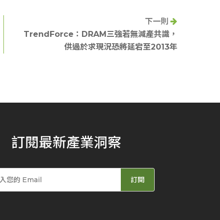
下一則
TrendForce：DRAM三強若無減產共識，
供過於求現況恐將延宕至2013年
訂閱最新產業洞察
訂閱