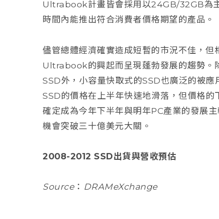
Ultrabook計畫皆會採用以24GB/32
時間內能推出符合消費者價格期望的產品。
儘管總體經濟確實造成短暫的市況不佳，但相
Ultrabook的興起而呈現蓬勃發展的趨勢。
SSD外，小容量快取式的SSD也廣泛的被應用
SSD的價格在上半年快速地滑落，但價格的下滑
確定成為今年下半年與明年PC產業的發展主
機會突破三十億美元大關。
2008-2012 SSD出貨與營收預估
Source：DRAMeXchange