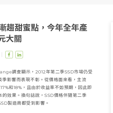
D價格漸趨甜蜜點，今年全年產
元大關
ange
調查顯示，2012年第二季SSD市場仍受
淡季影響而表現不彰。從價格面來看，主流
下跌17%和18%，且由於收益率不如預期，因此即
本的效果。換句話說，SSD價格伴隨第二季
的SSD製造商都受到影響。