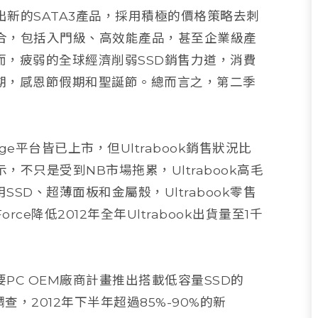
出新的SATA3產品，採用積極的價格策略去刺
組合，包括入門級、高效能產品，甚至企業級產
，疲弱的全球經濟削弱SSD銷售力道，消費
期，感恩節假期和聖誕節。總而言之，第二季
Bridge平台皆已上市，但Ultrabook銷售狀況比
示，不只是受到NB市場拖累，Ultrabook高毛
D、超薄面板和金屬殼，Ultrabook零售
ce降低2012年全年Ultrabook出貨量至1千
要PC OEM廠商計畫推出搭載低容量SSD的
的調查，2012年下半年超過85%-90%的新