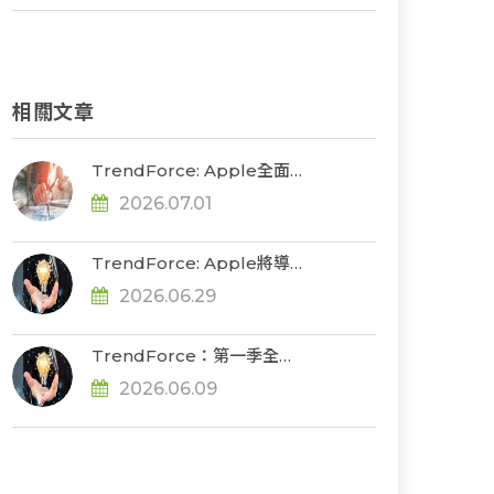
相關文章
TrendForce: Apple全面
調價添消費端需求變數，預
2026.07.01
估2026年全球筆電出貨將衰
退13.6%
TrendForce: Apple將導
入未來顯示色彩基準，加速
2026.06.29
重構OLED發光材料體系
TrendForce：第一季全球
智慧手機生產總數年減
2026.06.09
1.7%，記憶體成本壓力將使
第二季出現較明顯衰退