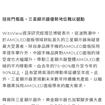
技術門檻高，三星顯示器優勢地位難以撼動
WitsView資深研究經理范博毓表示，這波熱潮中，
於AMOLED面板領域耕耘甚久的三星顯示器無疑是
最大受惠者，除自身品牌手機的AMOLED面板採用
率逐年攀升外，中國手機品牌對AMOLED面板的接
受度也大幅躍升，帶動三星顯示器整體AMOLED產
線的平均稼動率，由去年的75~80%提升至今年的
90%以上，且有望將高漲的稼動率延續至年底。此
外，三星顯示器更規劃未來數年持續擴充產能，以瞄
準蘋果採用AMOLED面板帶來的龐大需求。
韓廠除三星顯示器外，樂金顯示器也加緊腳步擴大產