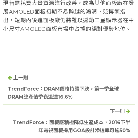
現皆需耗費大量資源進行改善，成為其他面板廠在發
展AMOLED面板初期不易跨越的鴻溝。范博毓指
出，短期內後進面板廠仍將難以撼動三星顯示器在中
小尺寸AMOLED面板市場中占據的絕對優勢地位。
上一則
TrendForce：DRAM價格持續下跌，第一季全球
DRAM總產值季衰退達16.6%
下一則
TrendForce：面板廠積極降低生產成本，2016下半
年電視面板採用GOA設計滲透率可逾50%