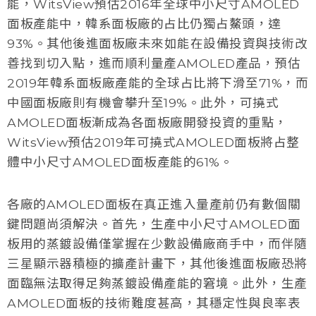
能，WitsView預估2016年全球中小尺寸AMOLED
面板產能中，韓系面板廠的占比仍獨占鰲頭，達
93%。其他後進面板廠未來如能在設備投資與技術改
善找到切入點，進而順利量產AMOLED產品，預估
2019年韓系面板廠產能的全球占比將下滑至71%，而
中國面板廠則有機會攀升至19%。此外，可撓式
AMOLED面板漸成為各面板廠開發投資的重點，
WitsView預估2019年可撓式AMOLED面板將占整
體中小尺寸AMOLED面板產能的61%。
各廠的AMOLED面板在真正進入量產前仍有數個關
鍵問題尚須解決。首先，生產中小尺寸AMOLED面
板用的蒸鍍設備僅掌握在少數設備廠商手中，而伴隨
三星顯示器積極的擴產計畫下，其他後進面板廠恐將
面臨無法取得足夠蒸鍍設備產能的窘境。此外，生產
AMOLED面板的技術難度甚高，其穩定性與良率表