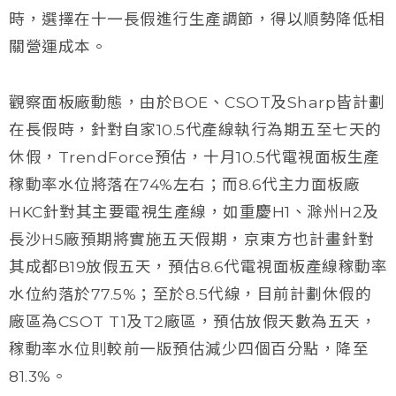
時，選擇在十一長假進行生產調節，得以順勢降低相
關營運成本。
觀察面板廠動態，由於BOE、CSOT及Sharp皆計劃
在長假時，針對自家10.5代產線執行為期五至七天的
休假，TrendForce預估，十月10.5代電視面板生產
稼動率水位將落在74%左右；而8.6代主力面板廠
HKC針對其主要電視生產線，如重慶H1、滁州H2及
長沙H5廠預期將實施五天假期，京東方也計畫針對
其成都B19放假五天，預估8.6代電視面板產線稼動率
水位約落於77.5%；至於8.5代線，目前計劃休假的
廠區為CSOT T1及T2廠區，預估放假天數為五天，
稼動率水位則較前一版預估減少四個百分點，降至
81.3%。