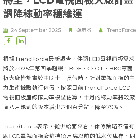
將至，LCD電視面板大廠計畫
調降稼動率穩維運
24 September 2025
顯示器
TrendForce
根據TrendForce最新調查，伴隨LCD電視面板需求
將於2025年第四季趨緩，BOE、CSOT、HKC等面
板大廠皆計畫於中國十一長假時，針對電視面板的主
力生產據點執行休假。按照目前TrendForce LCD
電視面板產線稼動率模型估算，十月的稼動率將較廠
商八月規劃的版本減少六個百分點，降至79%。
TrendForce表示，從供給面來看，休假策略不僅有
助LCD電視面板廠維持10月底以前的低水位庫存，同