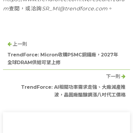
m查閱，或洽詢SR_MI@trendforce.com。
上一則
TrendForce: Micron收購PSMC銅鑼廠，2027年
全球DRAM供給可望上修
下一則
TrendForce: AI相關功率需求走強、大廠減產推
波，晶圓廠醞釀調漲八吋代工價格