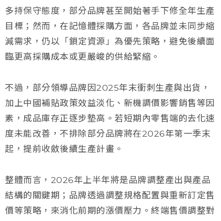
多持保守態度，部分品牌甚至開始著手下修全年生產
目標；然而，在記憶體採購方面，各品牌並未同步縮
減需求，仍以「鎖定資源」為優先策略，避免後續面
臨更高採購成本或更嚴峻的供給緊縮。
不過，部分領導品牌因2025年末衝刺生產與出貨，
加上中國補貼政策效益淡化、新機調價影響銷售等因
素，成品庫存正逐步墊高。若短期內零售端的去化速
度未能改善，不排除部分品牌將在2026年第一季末
起，提前收斂後續生產計畫。
整體而言，2026年上半年將是品牌調整產出與產品
結構的關鍵期；品牌透過調整規格配置與重新訂定售
價等策略，來消化前期的漲價壓力。終端售價調整對