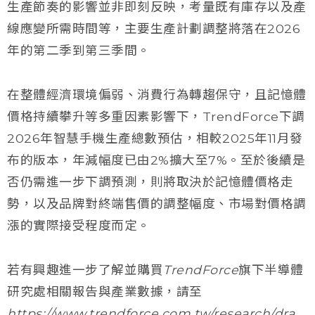
生產節奏的影響並非即刻反映，考量既有庫存以及產
線應變所需時間等，主要生產計劃調整將落在2026
年的第二季到第三季間。
在整體經濟環境偏弱、消費行為轉趨保守，且記憶體
價格持續攀升等多重因素影響下，TrendForce下調
2026年智慧手機生產總數預估，相較2025年11月發
布的版本，年減幅度已由2%擴大至7%。至於後續是
否仍需進一步下調預測，則將取決於記憶體價格走
勢，以及品牌對終端售價的調整幅度、市場對價格調
漲的實際接受程度而定。
若有興趣進一步了解並購買TrendForce旗下半導體
研究處相關報告與產業數據，請至
https://www.trendforce.com.tw/research/dra