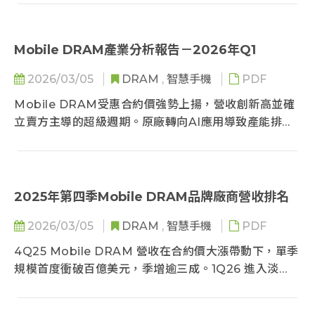
級，中低階品牌則被迫推升基礎容量，確立大容量標配
趨勢。
Mobile DRAM產業分析報告－2026年Q1
2026/03/05
DRAM
,
智慧手機
PDF
Mobile DRAM受惠合約價強勢上揚，營收創新高並確
立賣方主導的超級週期。原廠轉向AI應用導致產能排
擠，供給嚴重吃緊，CXMT趁勢在成熟製程擴張。展望
未來，價格將劇烈補漲推升原廠獲利，惟高成本迫使手
機品牌下修生產，市場呈價漲量縮態勢。
2025年第四季Mobile DRAM品牌廠商營收排名
2026/03/05
DRAM
,
智慧手機
PDF
4Q25 Mobile DRAM 營收在合約價大漲帶動下，單季
規模首度衝破百億美元，季增逾三成。1Q26 進入淡
季，位元需求將縮減，不過在合約價明顯上調下，營收
仍有望再創高點。市場結構方面，Samsung、SK