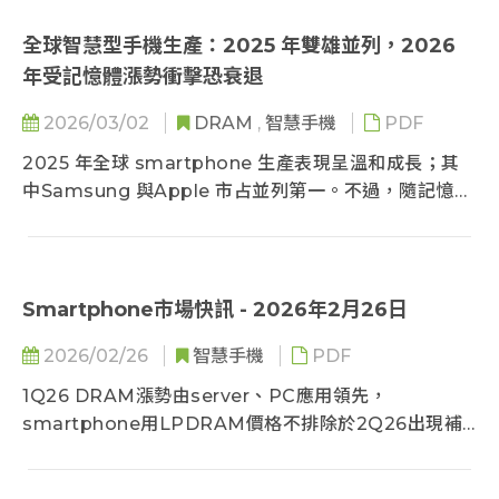
hynix、Micron 搭配中系 CXMT 已形成高度集中的四
強格局；台系 Nanya 與 Winbond 則受惠於大廠退出
全球智慧型手機生產：2025 年雙雄並列，2026
小容量市場，營收大幅成長，但總體占比仍有限。
年受記憶體漲勢衝擊恐衰退
2026/03/02
DRAM
,
智慧手機
PDF
2025 年全球 smartphone 生產表現呈溫和成長；其
中Samsung 與Apple 市占並列第一。不過，隨記憶體
價格大幅上揚，2026年整體生產規模將明顯下修，品牌
因產品結構不同，將呈現兩極分化。整體而言，記憶體
超級漲價周期將成為重塑2026年全球smartphone市
場版圖的關鍵變數。
Smartphone市場快訊 - 2026年2月26日
2026/02/26
智慧手機
PDF
1Q26 DRAM漲勢由server、PC應用領先，
smartphone用LPDRAM價格不排除於2Q26出現補
漲。NAND Flash擴產保守、市場庫存處於低檔，
2Q26亦具備續漲條件。記憶體價格連續大漲導致消費