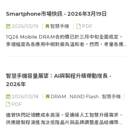
劃，通路拋售去庫存因應，整體記憶體供應短缺現況並
未改變。
Smartphone市場快訊 - 2026年3月19日
2026/03/19
智慧手機
PDF
1Q26 Mobile DRAM合約價已於三月中旬全面底定，
季增幅度為各應用中相對最為溫和者。然而，考量各應
用間的獲利均衡，TrendForce認為原廠在2Q26極有
可能針對smartphone啟動一波明顯的「補漲」。在極
端成本壓力下，中系品牌已罕見出現「回溯調漲」舊機
售價的情況，非中系大廠同樣面臨終端定價大考。整體
智慧手機容量展望：AI與製程升級帶動增長 -
而言，2026年全球smartphone生產總數再度下修已
2026年
幾乎難以避免。
2026/03/18
DRAM
,
NAND Flash
,
智慧手機
PDF
儘管快閃記憶體成本高漲，受邊緣人工智慧升級需求、
供應鏈製程演進淘汰低階晶片與品牌調整產品結構帶
動，手機平均容量將逆勢成長。高階品牌主導規格升