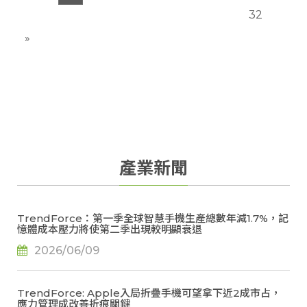
減幅度在悲觀情境下恐擴大至約 15%，甚至更甚。然
32
而，在價格尚未出現止漲訊號且供應緊俏的情況下，多
數品牌仍選擇維持與原廠既定的採購數量，以確保資源
»
配額。值得注意的是，本輪記憶體漲價正推升各類電子
終端售價，並進一步擴散為更廣泛的消費電子通膨風
險。
產業新聞
TrendForce：第一季全球智慧手機生產總數年減1.7%，記
憶體成本壓力將使第二季出現較明顯衰退
2026/06/09
TrendForce: Apple入局折疊手機可望拿下近2成市占，
應力管理成改善折痕關鍵