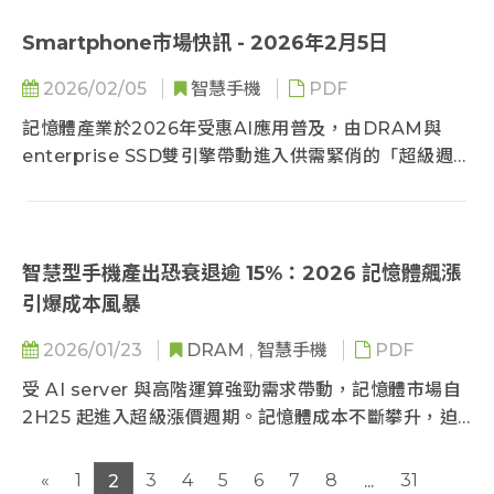
型終端買氣衰退，但在AI server強勁需求支撐下，整體
記憶體市場仍將維持短缺格局。與此同時，受製造成本
Smartphone市場快訊 - 2026年2月5日
大幅上揚影響，smartphone市場洗牌將加速，高階品
2026/02/05
智慧手機
PDF
牌相對受惠較大。
記憶體產業於2026年受惠AI應用普及，由DRAM與
enterprise SSD雙引擎帶動進入供需緊俏的「超級週
期」。在原廠庫存見底且產能擴張受限下，合約價預計
維持雙位數成長。即便消費性電子需求放緩，AI應用仍
支撐強大動能。未來原廠將聚焦HBM4等高附加價值產
品，並透過製程升級優化利潤結構，賣方強勢格局預計
智慧型手機產出恐衰退逾 15%：2026 記憶體飆漲
延續至2026年後。
引爆成本風暴
2026/01/23
DRAM
,
智慧手機
PDF
受 AI server 與高階運算強勁需求帶動，記憶體市場自
2H25 起進入超級漲價週期。記憶體成本不斷攀升，迫
使品牌調高終端售價並收斂低階機種，以因應成本壓
力。在此背景下，2026 年全球 smartphone 生產年
«
1
3
4
5
6
7
8
31
2
...