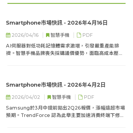
Smartphone市場快訊 - 2026年4月16日
2026/04/16
智慧手機
PDF
AI伺服器對低功耗記憶體需求激增，引發嚴重產能排
擠。智慧手機品牌喪失採購議價優勢，面臨高成本壓
力。為應對結構性變局，手機廠須調整售價，並加速軟
硬體整合以降低依賴，於高價時代突圍。
Smartphone市場快訊 - 2026年4月2日
2026/04/02
智慧手機
PDF
Samsung於3月中提前拋出2Q26報價，漲幅遠超市場
預期。TrendForce 認為此舉主要加速消費終端下修，
以便釋出生產空間給高毛利與戰略產品。近期現貨價走
弱，反映的是消費型產品無力承受成本而下修生產計