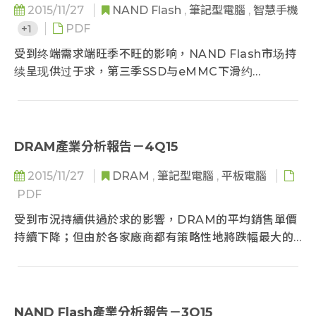
2015/11/27
NAND Flash
,
筆記型電腦
,
智慧手機
+1
PDF
受到终端需求端旺季不旺的影响，NAND Flash市场持
续呈现供过于求，第三季SSD与eMMC下滑约
10%QoQ外，颗粒合约价均价也下滑了6-7%QoQ，较
第二季下滑幅度来的多...
DRAM產業分析報告－4Q15
2015/11/27
DRAM
,
筆記型電腦
,
平板電腦
PDF
受到市況持續供過於求的影響，DRAM的平均銷售單價
持續下降；但由於各家廠商都有策略性地將跌幅最大的
標準型記憶體產能轉往毛利較高...
NAND Flash產業分析報告－3Q15