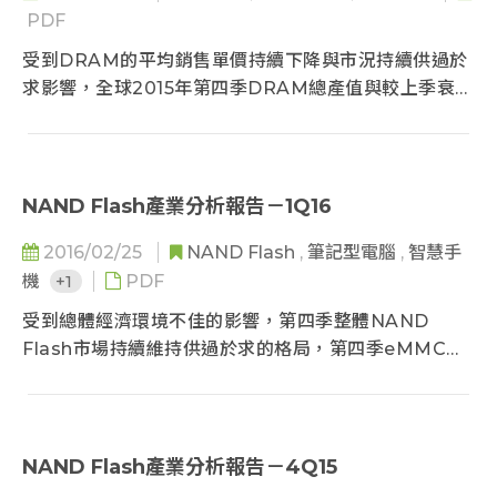
PDF
受到DRAM的平均銷售單價持續下降與市況持續供過於
求影響，全球2015年第四季DRAM總產值與較上季衰退
9.1%，金額來到102.7億美元...
NAND Flash產業分析報告－1Q16
2016/02/25
NAND Flash
,
筆記型電腦
,
智慧手
機
+1
PDF
受到總體經濟環境不佳的影響，第四季整體NAND
Flash市場持續維持供過於求的格局，第四季eMMC與
Client-SSD價格較第三季約略下滑10-12%外...
NAND Flash產業分析報告－4Q15