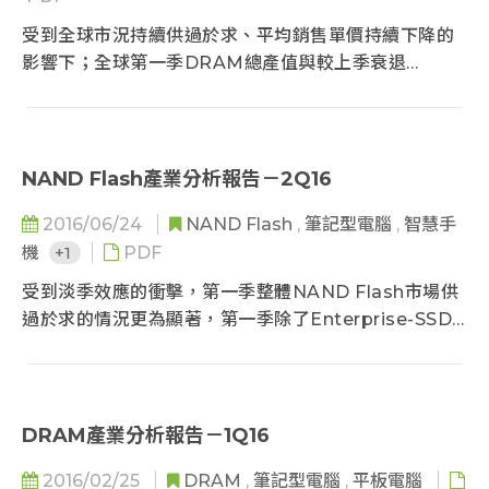
受到全球市況持續供過於求、平均銷售單價持續下降的
影響下；全球第一季DRAM總產值與較上季衰退
16.6%，金額來到85.6億美元...
NAND Flash產業分析報告－2Q16
2016/06/24
NAND Flash
,
筆記型電腦
,
智慧手
機
+1
PDF
受到淡季效應的衝擊，第一季整體NAND Flash市場供
過於求的情況更為顯著，第一季除了Enterprise-SSD
合約價跌幅小於10%QoQ外...
DRAM產業分析報告－1Q16
2016/02/25
DRAM
,
筆記型電腦
,
平板電腦