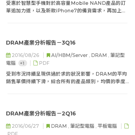
受惠於智慧型手機對於高容量Mobile NAND產品的訂
單追加力道，以及新款iPhone7的備貨需求，再加上
2D-NAND Flash供給因製程轉換的影響而減少...
DRAM產業分析報告－3Q16
2016/08/26
AI/HBM/Server
,
DRAM
,
筆記型
電腦
+1
PDF
受到市況持續呈現供過於求的狀況影響，DRAM的平均
銷售單價持續下滑，綜合所有的產品類別，均價的季度
跌幅應該超過5%以上...
DRAM產業分析報告－2Q16
2016/06/27
DRAM
,
筆記型電腦
,
平板電腦
PDF