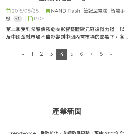
2015/08/28
NAND Flash
,
筆記型電腦
,
智慧手
機
+1
PDF
第二季受到希臘債務危機影響整體歐元區復甦力道，以
及中國金融市場不佳影響到中國內需市場的影響下，各
項NAND Flash終端需求表現不如預期，顆粒合約價、
eMMC與Client SSD均呈現下滑走勢，第二季NAND
«
1
2
3
5
6
7
8
»
4
Flash市場依舊供過於求。在各家OEM業者下修下半年
的出貨目標的影響下，第三季的旺季需求將不若去年明
顯，TrendForce預期第三季在NAND Flash產出持續
成長以及需求轉弱的影響，整體NAND Flash市場將轉
為供過於求的市場，價格滑落的幅度將加大...
產業新聞
TrendForce：受數位化、永續發展驅動，預估2022年全