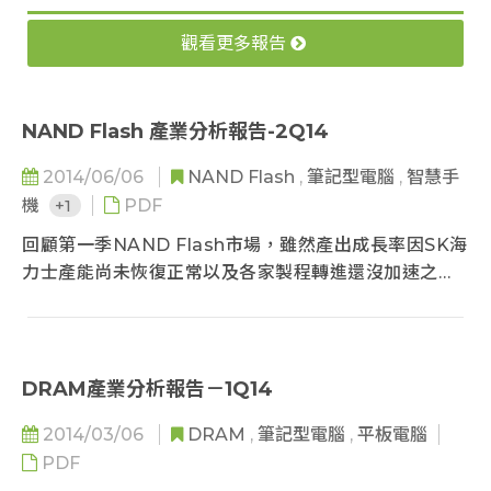
觀看更多報告
NAND Flash 產業分析報告-2Q14
2014/06/06
NAND Flash
,
筆記型電腦
,
智慧手
機
+1
PDF
回顧第一季NAND Flash市場，雖然產出成長率因SK海
力士產能尚未恢復正常以及各家製程轉進還沒加速之
際，僅有6.1%QoQ，但由於淡季效應衝擊需求端，以至
於整體市況偏向供過於求，使得第一季NAND Flash顆
粒合約價均價較去年第四季下跌18-20%，供應商的營收
成長動能與營業利益表現也較第四季下滑...
DRAM產業分析報告－1Q14
2014/03/06
DRAM
,
筆記型電腦
,
平板電腦
PDF