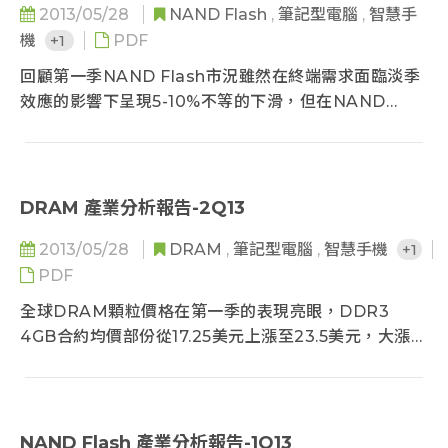
2013/05/28
NAND Flash
,
筆記型電腦
,
智慧手
第三季的價格走勢開始產生不確定性，加上PC-OEM的
機
+1
PDF
DRAM庫存水位節節攀升下，集邦科技認為下半年合約
價將會持平甚至下跌的可能性高...
回顧第一季NAND Flash市況雖然在終端需求面臨淡季
效應的影響下呈現5-10%不等的下滑，但在NAND
Flash供應商暫緩上半年產能投片擴張的計畫以節制產
出讓第一季NAND Flash位元成長率僅有8%QoQ，降
低第一季供過於求的缺口至2.8%，因此第一季NAND
Flash合約價格依舊維持穩健走勢，產業秩序相對健康...
DRAM 產業分析報告-2Q13
2013/05/28
DRAM
,
筆記型電腦
,
智慧手機
+1
PDF
全球DRAM顆粒價格在第一季的表現亮眼，DDR3
4GB合約均價部份從17.25美元上漲至23.5美元，大漲近
36%， 2GB模組由於2Gb顆粒生產逐步走入末期，均價
漲幅更逼近44%，從市場面來觀察，由於一線DRAM大
廠仍積極轉進行動式記憶體及伺服器用記憶體，今年標
準型記憶體占總產出僅約32%，較去年最末季的44%再
NAND Flash 產業分析報告-1Q13