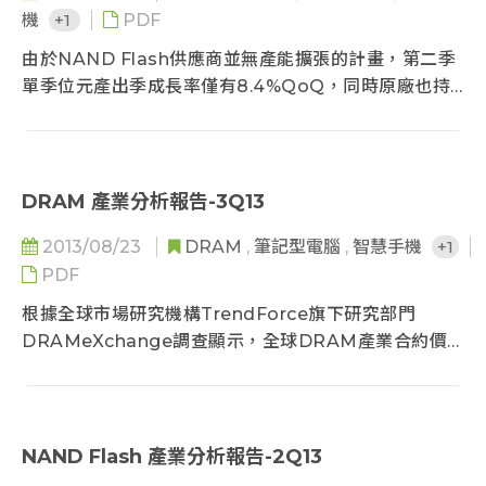
機
+1
PDF
三星及SK海力士的計畫而受到壓抑，加上部份DRAM廠
鎖定整季的合約價格來議定，上漲格局已經遭到破壞
由於NAND Flash供應商並無產能擴張的計畫，第二季
下，第四季合約價以持平或是小幅下修的可能性增高...
單季位元產出季成長率僅有8.4%QoQ，同時原廠也持
續降低對於通路客戶的供貨比重以穩定市況，因此在智
慧型手機、平板電腦出貨大致符合預期的情況下，第二
季NAND Flash合約價維持與第一季相當的水準，供需
狀況健康...
DRAM 產業分析報告-3Q13
2013/08/23
DRAM
,
筆記型電腦
,
智慧手機
+1
PDF
根據全球市場研究機構TrendForce旗下研究部門
DRAMeXchange調查顯示，全球DRAM產業合約價
上漲約16%，DDR3 4GB價格來到27.5美元，從市場面
來觀察，雖然第二季屬PC傳統出貨淡季，但在標準型記
憶體產出仍持續減少當中，讓第二季合約價持續上漲。
但時序進入第二季末，由於下半年全球經濟愈趨保守及
NAND Flash 產業分析報告-2Q13
PC出貨仍不明朗， 合約價格上漲力道開始趨緩，對於