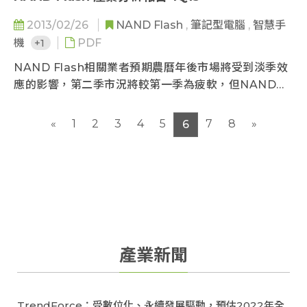
度下滑。自今年第二季開始，行動式記憶體的產出市占
2013/02/26
NAND Flash
,
筆記型電腦
,
智慧手
率將正式超越標準型記憶體，成為記憶體市場占比最高
機
+1
PDF
的產品...
NAND Flash相關業者預期農曆年後市場將受到淡季效
應的影響，第二季市況將較第一季為疲軟，但NAND
Flash供應商在今年上半年將延續暫緩新產能擴充計畫
來減緩市場的供給成長率，因此NAND Flash價格將大
«
1
2
3
4
5
7
8
»
6
致呈現緩跌，下半年在智慧型手機、平板電腦與
Ultrabook新機上市所帶動的備貨效應下需求將逐步加
溫，NAND Flash價格也可望自第三季回穩...
產業新聞
TrendForce：受數位化、永續發展驅動，預估2022年全