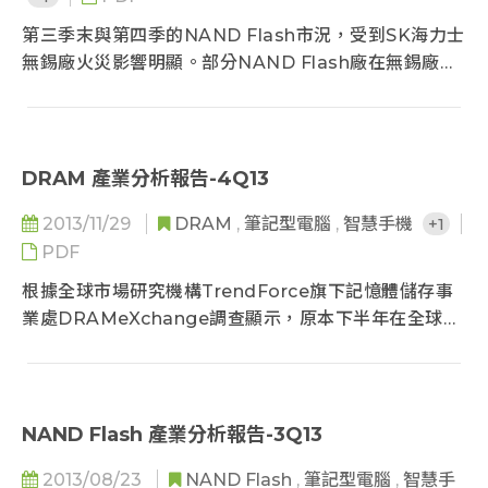
第三季末與第四季的NAND Flash市況，受到SK海力士
無錫廠火災影響明顯。部分NAND Flash廠在無錫廠火
災後，迅速將NAND Flash產能挪移至DRAM，因此整
體產出下降，讓九月份價格止穩，也減緩原先預期第四
季供過於求的市況，而造成價格下跌的壓力。然而，在
終端需求表現不如預期的情況，和廠商對於後續需求看
DRAM 產業分析報告-4Q13
法偏向悲觀的影響下，TrendForce認為短期內NAND
2013/11/29
DRAM
,
筆記型電腦
,
智慧手機
+1
Flash產業的成長動能將相對受限...
PDF
根據全球市場研究機構TrendForce旗下記憶體儲存事
業處DRAMeXchange調查顯示，原本下半年在全球景
氣不明朗，DRAM價格預估將逐步往下的趨勢下，由於
SK海力士無錫廠大火使得供給面出現短期重大產能缺
口，不光現貨價格大漲40%來到DDR3 2Gb來到2美元
價位，合約價價格最高成交價格至今亦來到34美元。但
NAND Flash 產業分析報告-3Q13
隨著SK海力士於韓國場區增產與三星策略性投片增加
2013/08/23
NAND Flash
,
筆記型電腦
,
智慧手
下，原本受到SK海力士火災影響上漲價格走勢，將受到