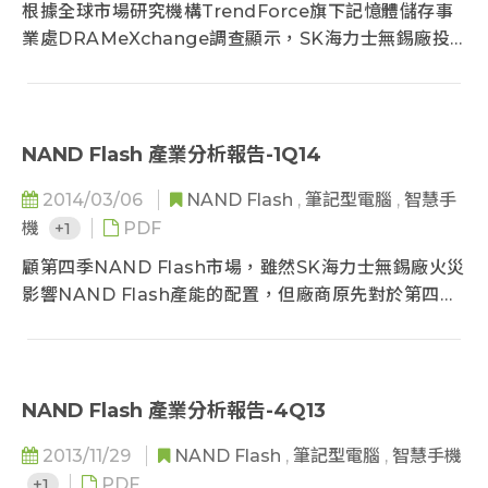
根據全球市場研究機構TrendForce旗下記憶體儲存事
業處DRAMeXchange調查顯示，SK海力士無錫廠投
片逐漸恢復正常水位，原先在去年第四季呈現供貨吃緊
的狀態獲得舒緩，合約價格開始緩步下調。1月4GB合約
高價由US$35降至US$34美元，雖然跌幅不超過3%，
卻是價格走勢變化的領先指標...
NAND Flash 產業分析報告-1Q14
2014/03/06
NAND Flash
,
筆記型電腦
,
智慧手
機
+1
PDF
顧第四季NAND Flash市場，雖然SK海力士無錫廠火災
影響NAND Flash產能的配置，但廠商原先對於第四季
需求過於樂觀，以至於整體市況轉為供過於求，也讓第
四季NAND Flash顆粒合約價平均較第三季下跌13-
14%，第四季NAND Flash供應商的營收成長動能與營
業利益表現也較第三季停滯...
NAND Flash 產業分析報告-4Q13
2013/11/29
NAND Flash
,
筆記型電腦
,
智慧手機
+1
PDF