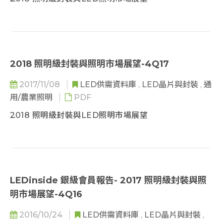
第一部分: 照明級封裝市場
 LEDinside 調查 LED 照明市場產品定義
 2018-2021照明級封裝市場規模
 中小功率LED應用廣泛度持續提升
2018 照明級封裝與照明市場展望-4Q17
 2016-2018 照明級封裝市場價格趨勢
2017/11/08
LED供需資料庫
,
LED晶片與封裝
,
通
 2016 前十大 COB LED 廠商全球營收排名
用/農業照明
PDF
 高功率照明級封裝產品趨勢- 舞台燈
 高功率照明級封裝產品趨勢- 植物照明
2018 照明級封裝與LED照明市場展望
 2016-2021景觀照明用LED產品規模趨勢
 高功率照明級封裝產品趨勢- 景觀照明
第一部分: 照明級封裝市場
 高演色性產品趨勢
 LEDinside 調查 LED 照明市場產品定義
 2018-2021照明級封裝市場規模
第二部分: 全球照明市場趨勢
 中小功率LED應用廣泛度持續提升
LEDinside 銀級會員報告- 2017 照明級封裝與照
 全球LED照明市場趨勢
 2016-2018 照明級封裝市場價格趨勢
明市場展望-4Q16
 LEDinside 調查 LED 照明市場產品定義
 2016 前十大 COB LED 廠商全球營收排名
 歐洲照明市場趨勢
 高功率照明級封裝產品趨勢- 舞台燈
2016/10/24
LED供需資料庫
,
LED晶片與封裝
,
 北美照明市場趨勢