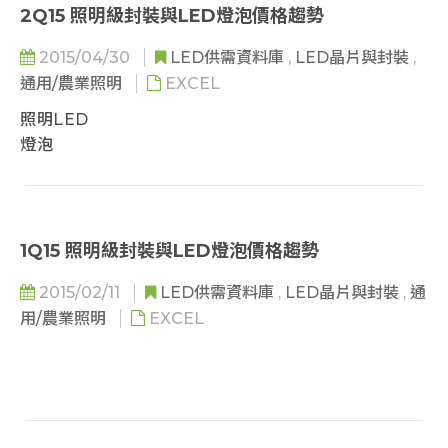
 2016-2017 (F) 前20大LED照明營收排名
2Q15 照明級封裝與LED燈泡價格趨勢
第四部份: 法規標準
 後照明時代之下，照明廠商發展策略分析
 Zhaga 定義及分類
2015/04/30
LED供需資料庫
,
LED晶片與封裝
,
 歐洲照明廠商策略 (Philips Lighting、
 Zhaga 發展方向及未來趨勢
通用/農業照明
EXCEL
LEDVANCE、Zumtobel)
 2018-2021 全球LED光引擎市場規模
 北美照明廠商策略 (Acuity Brands、Eaton
照明LED
 美國標準: DLC 4.2 推出新的技術要求
Lighting、Hubbell)
燈泡
 美國標準: IES TM-30-15 中 Rf 指標已被選入 TC 1-
 日本照明廠商策略 (Panasonic、Toshiba、Endo
90 計畫
Lighting)
 中國LED照明標準- GB
 中國照明廠商策略 (歐普照明、木林森、飛樂音響)
 中國LED照明標準- GB/T30413-2013《嵌入式LED
1Q15 照明級封裝與LED燈泡價格趨勢
燈具性能要求》
第四部份: 法規標準
 Zhaga 定義及分類
2015/02/11
LED供需資料庫
,
LED晶片與封裝
,
通
 Zhaga 發展方向及未來趨勢
用/農業照明
EXCEL
 2018-2021 全球LED光引擎市場規模
 美國標準: DLC 4.2 推出新的技術要求
 美國標準: IES TM-30-15 中 Rf 指標已被選入 TC 1-
90 計畫
 中國LED照明標準- GB