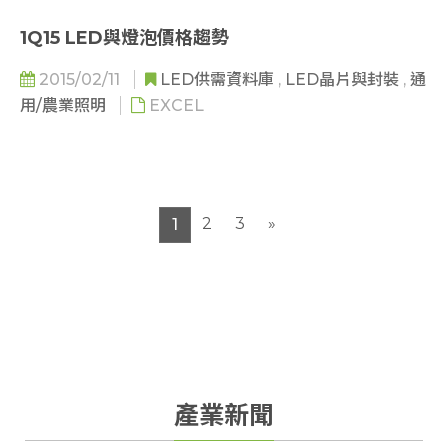
 中國LED照明標準- GB/T30413-2013《嵌入式LED
1Q15 LED與燈泡價格趨勢
燈具性能要求》
2015/02/11
LED供需資料庫
,
LED晶片與封裝
,
通
用/農業照明
EXCEL
2
3
»
1
產業新聞