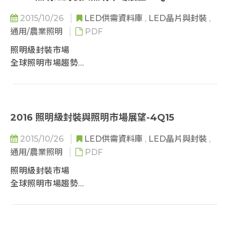
 2017 全球LED照明産品市場規模-數量基礎: 區域別
 2017-2022 全球LED照明市場規模與滲透率預估: 金
v.s. 產品別
2015/10/26
LED供需資料庫
,
LED晶片與封裝
,
額別 v.s. 區域別
 2018 全球LED照明産品市場規模-金額基礎: 區域別
 2017-2022 全球LED照明市場存量規模與滲透率預
通用/農業照明
PDF
v.s. 產品別
估:數量別 v.s. 區域別
照明級封裝市場
 2018 全球LED照明産品市場規模-數量基礎: 區域別
 白熾燈禁用政策接近尾聲，鹵素燈淘汰時間延遲至
全球照明市場趨勢
v.s. 產品別
2018年
照明廠商策略
 2016-2018 全球LED照明市場規模預估: 產品別
第三部分: 照明廠商策略
 2017 全球LED照明産品市場規模-金額基礎: 區域別
 2016-2017 (F) 前20大照明營收排名
v.s. 產品別
 2016-2017 (F) 前20大LED照明營收排名
2016 照明級封裝與照明市場展望-4Q15
 2017 全球LED照明産品市場規模-數量基礎: 區域別
 後照明時代之下，照明廠商發展策略分析
v.s. 產品別
2015/10/26
LED供需資料庫
,
LED晶片與封裝
,
 歐洲照明廠商策略 (Philips Lighting、
 2018 全球LED照明産品市場規模-金額基礎: 區域別
通用/農業照明
PDF
LEDVANCE、Zumtobel)
v.s. 產品別
 北美照明廠商策略 (Acuity Brands、Eaton
照明級封裝市場
 2018 全球LED照明産品市場規模-數量基礎: 區域別
Lighting、Hubbell)
全球照明市場趨勢
v.s. 產品別
 日本照明廠商策略 (Panasonic、Toshiba、Endo
照明廠商策略
Lighting)
第三部分: 照明廠商策略
 中國照明廠商策略 (歐普照明、木林森、飛樂音響)
 2016-2017 (F) 前20大照明營收排名