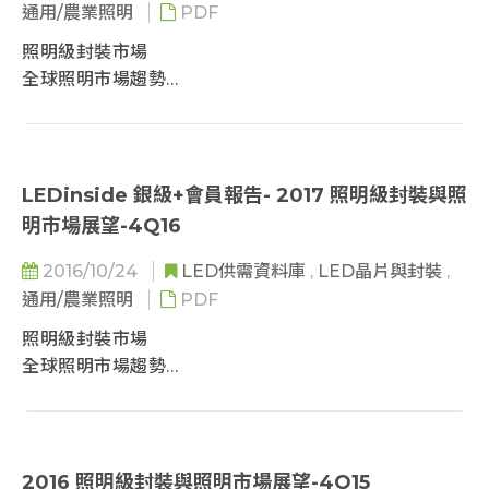
 高功率照明級封裝產品趨勢- 植物照明
通用/農業照明
PDF
 日本照明市場趨勢
 2016-2021景觀照明用LED產品規模趨勢
照明級封裝市場
 中國照明市場趨勢
 高功率照明級封裝產品趨勢- 景觀照明
全球照明市場趨勢
 東南亞與澳洲照明市場趨勢
 高演色性產品趨勢
照明廠商策略
 印度照明市場趨勢
 中東與非洲市場趨勢
第二部分: 全球照明市場趨勢
 拉丁美洲照明市場趨勢
 全球LED照明市場趨勢
 新興市場照明商機可期
LEDinside 銀級+會員報告- 2017 照明級封裝與照
 LEDinside 調查 LED 照明市場產品定義
 2017-2022 全球LED照明市場規模預估: 産品別
明市場展望-4Q16
 歐洲照明市場趨勢
 2017-2022 全球LED照明市場規模與滲透率預估: 金
 北美照明市場趨勢
2016/10/24
LED供需資料庫
,
LED晶片與封裝
,
額別 v.s. 區域別
 日本照明市場趨勢
 2017-2022 全球LED照明市場存量規模與滲透率預
通用/農業照明
PDF
 中國照明市場趨勢
估:數量別 v.s. 區域別
 東南亞與澳洲照明市場趨勢
照明級封裝市場
 白熾燈禁用政策接近尾聲，鹵素燈淘汰時間延遲至
 印度照明市場趨勢
全球照明市場趨勢
2018年
 中東與非洲市場趨勢
照明廠商策略
 2016-2018 全球LED照明市場規模預估: 產品別
 拉丁美洲照明市場趨勢
 2017 全球LED照明産品市場規模-金額基礎: 區域別
 新興市場照明商機可期
v.s. 產品別
 2017-2022 全球LED照明市場規模預估: 産品別
2016 照明級封裝與照明市場展望-4Q15