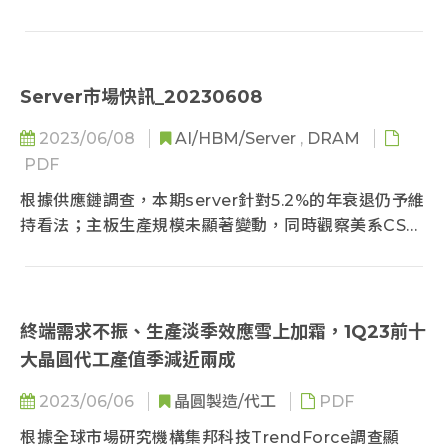
滑...
Server市場快訊_20230608
2023/06/08
AI/HBM/Server
,
DRAM
PDF
根據供應鏈調查，本期server針對5.2%的年衰退仍予維
持看法；主板生產規模未顯著變動，同時觀察美系CSPs
如Meta、AWS原預計2H23導入新CPU平台多有延
遲...
終端需求不振、生產淡季效應雪上加霜，1Q23前十
大晶圓代工產值季減近兩成
2023/06/06
晶圓製造/代工
PDF
根據全球市場研究機構集邦科技TrendForce調查顯