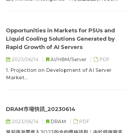
Training)龐大需求仰賴雲端加速運算...
Opportunities in Markets for PSUs and
Liquid Cooling Solutions Generated by
Rapid Growth of AI Servers
2023/06/14
AI/HBM/Server
PDF
1. Projection on Development of AI Server
Market
2. Comparison of AI Servers and Convention
Servers in Terms of Energy Consumption
3. Development Trends in Higher-Spec PSUs
and Liquid Cooling Solutions
DRAM市場快訊_20230614
4. Common Liquid Cooling Solutions for Data
2023/06/14
DRAM
PDF
Centers
5. Recent Observations on Adoption of Liquid
當前逐漸要進入3Q23的合約價格談判；由於終端需求