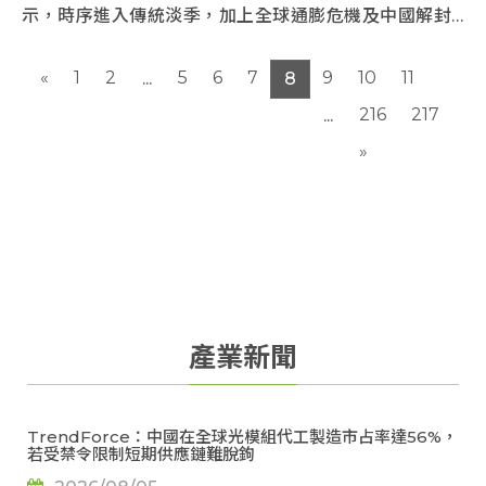
示，時序進入傳統淡季，加上全球通膨危機及中國解封
經濟復甦不如預期...
«
1
2
5
6
7
9
10
11
...
8
216
217
...
»
產業新聞
TrendForce：中國在全球光模組代工製造市占率達56%，
若受禁令限制短期供應鏈難脫鉤