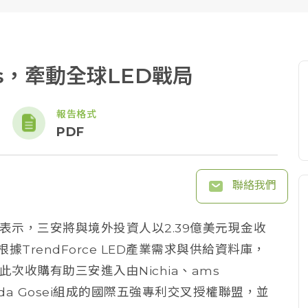
ds，牽動全球LED戰局
報告格式
PDF
聯絡我們
日公告表示，三安將與境外投資人以2.39億美元現金收
%股權。根據TrendForce LED產業需求與供給資料庫，
，此次收購有助三安進入由Nichia、ams
Toyoda Gosei組成的國際五強專利交叉授權聯盟，並