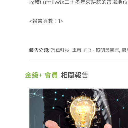
收穫Lumileds二十多年來耕耘的市場地
<報告頁數：1>
報告分類:
汽車科技
,
車用LED - 照明與顯示
,
通
金級+ 會員
相關報告