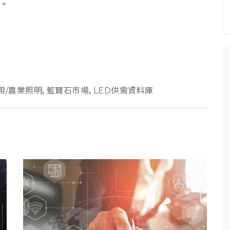
位。
用/農業照明
,
藍寶石市場
,
LED供需資料庫