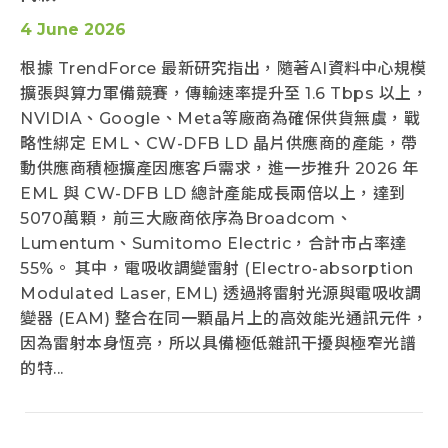
4 June 2026
根據 TrendForce 最新研究指出，隨著AI資料中心規模
擴張與算力軍備競賽，傳輸速率提升至 1.6 Tbps 以上，
NVIDIA、Google、Meta等廠商為確保供貨無虞，戰
略性綁定 EML、CW-DFB LD 晶片供應商的產能，帶
動供應商積極擴產因應客戶需求，進一步推升 2026 年
EML 與 CW-DFB LD 總計產能成長兩倍以上，達到
5070萬顆，前三大廠商依序為Broadcom、
Lumentum、Sumitomo Electric，合計市占率達
55%。 其中，電吸收調變雷射 (Electro-absorption
Modulated Laser, EML) 透過將雷射光源與電吸收調
變器 (EAM) 整合在同一顆晶片上的高效能光通訊元件，
因為雷射本身恆亮，所以具備極低雜訊干擾與極窄光譜
的特...