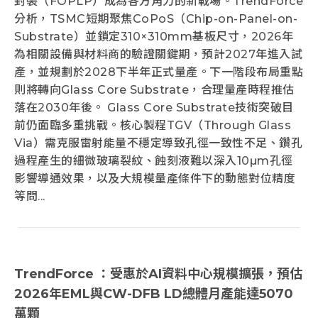
封裝（FOPLP）成為各方角力的新戰場。TrendForce
分析，TSMC短期聚焦CoPoS（Chip-on-Panel-on-
Substrate）並鎖定310×310mm基板尺寸，2026年
為相關設備與材料商的驗證關鍵期，預計2027年進入試
產，並規劃於2028下半年正式量產。下一階段布局重點
則將轉向Glass Core Substrate，合理量產時程推估
落在2030年後。 Glass Core Substrate技術突破目
前仍面臨多重挑戰。核心製程TGV（Through Glass
Via）需克服雷射能量不穩定導致孔徑一致性不足、鑽孔
過程產生的細微玻璃裂紋、蝕刻液難以深入10μm孔徑
影響導通效果，以及大規模量產條件下的動態對位精度
等問...
TrendForce ：受惠於AI資料中心規模擴張，預估
2026年EML與CW-DFB LD總體月產能達5070
萬顆