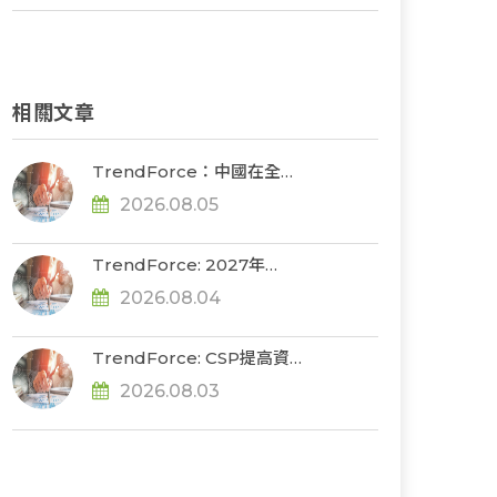
相關文章
TrendForce：中國在全球
光模組代工製造市占率達
2026.08.05
56%，若受禁令限制短期供
應鏈難脫鉤
TrendForce: 2027年
DRAM供給持續緊張，
2026.08.04
NVIDIA評估下調Rubin
Ultra HBM配置
TrendForce: CSP提高資
本支出90%催化， 2026年
2026.08.03
AI server出貨年增上看31%