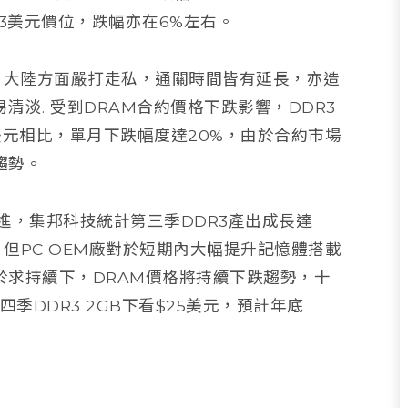
3美元價位，跌幅亦在6%左右。
，大陸方面嚴打走私，通關時間皆有延長，亦造
淡. 受到DRAM合約價格下跌影響，DDR3
27美元相比，單月下跌幅度達20%，由於合約市場
趨勢。
轉進，集邦科技統計第三季DDR3產出成長達
長，但PC OEM廠對於短期內大幅提升記憶體搭載
於求持續下，DRAM價格將持續下跌趨勢，十
四季DDR3 2GB下看$25美元，預計年底