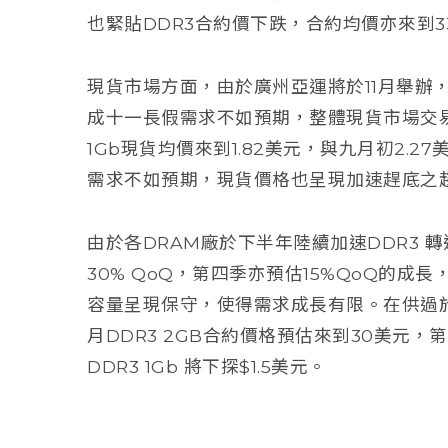
也緊貼DDR3合約價下跌，合約均價亦來到3
現貨市場方面，由於廣州亞運將於11月舉辦
成十一長假需求不如預期，整體現貨市場交易清
1Gb現貨均價來到1.82美元，與九月初2.
需求不如預期，現貨價格也呈現加速趕底之
由於各DRAM廠於下半年陸續加速DDR3 
30% QoQ，第四季亦預估15%QoQ的成
容量呈現保守，使得需求成長有限。在供過
月DDR3 2GB合約價格預估來到30美元，第
DDR3 1Gb 將下探$1.5美元。