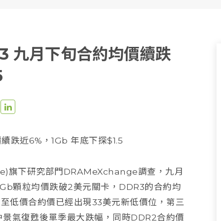
DR3 九月下旬合約均價續跌
5
續跌近6%，1Gb 年底下探$1.5
dforce)旗下研究部門DRAMeXchange調查，九月
1Gb顆粒均價跌破2美元關卡，DDR3的合約均
，甚至低價合約價已經出現33美元新低價位，第三
中景氣復甦後單季最大跌幅，同時DDR2合約價