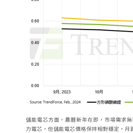
儲能電芯方面，農曆新年在即，市場需求無
力電芯，但儲能電芯價格保持相對穩定，月跌幅2