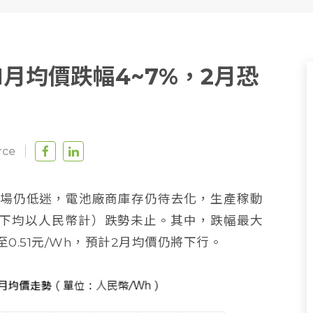
芯1月均價跌幅4~7%，2月恐
rce
市場仍低迷，電池廠商庫存仍待去化，生產稼動
下均以人民幣計）跌勢未止。其中，跌幅最大
0.51元/Wh，預計2月均價仍將下行。