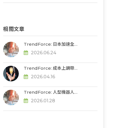
相關文章
TrendForce: 日本加速全固
態電池研發、供應鏈建立，
2026.06.24
國家補助金額已達6.6億美元
TrendForce: 成本上調帶
動，預估2Q26動力電芯價
2026.04.16
格續漲
TrendForce: 人型機器人邁
向商用化，固態電池技術將
2026.01.28
成突破動力瓶頸關鍵