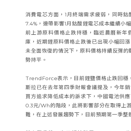
消費電芯方面，1月終端需求疲弱，同時鈷
7.4%，連帶影響1月鈷酸鋰電芯成本繼續小幅下
前上游原料價格止跌持穩，臨近農曆新年
庫，近期鋰原料價格止跌後已出現小幅回漲
未全面恢復的情況下，原料價格持續反彈的
勢持平。
TrendForce表示，目前鋰鹽價格止跌回
斯拉已在去年第四季財報會議提及，今年銷
買方追求降低成本的訴求下，中國電池供應
0.3元/Wh的階段，此將影響部分在取得
難，在上述發展趨勢下，目前預期第一季整