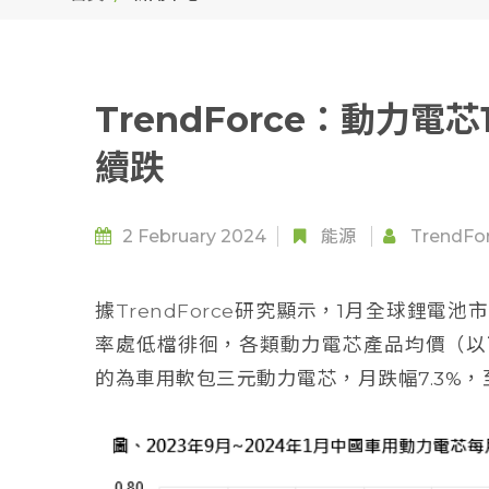
TrendForce：動力電
續跌
2 February 2024
能源
TrendFo
據
TrendForce
研究顯示，1月全球鋰電池
率處低檔徘徊，各類動力電芯產品均價（以
的為車用軟包三元動力電芯，月跌幅7.3%，至