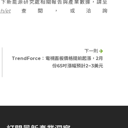
ce旗下新能源研究處相關報告與產業數據，請至
h/et
查閱，或洽詢
下一則
TrendForce：電視面板價格提前起漲，2月
份65吋漲幅預計2~3美元