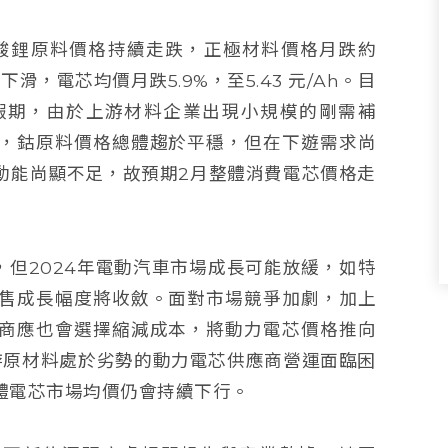
酸鋰原料價格持續走跌，正極材料價格月跌約
滑，電芯均價月跌5.9%，至5.43 元/Ah。目
假期，由於上游材料企業出現小規模的剛需補
，鈷原料價格總體趨於平穩，但在下遊需求尚
動能尚顯不足，故預期2月整體消費電芯價格走
穩，但2024年電動汽車市場成長可能放緩，如特
售成長幅度將收斂。面對市場競爭加劇，加上
商應也會選擇縮減成本，將動力電芯價格推向
上游原材料處於劣勢的動力電芯供應商營運面臨困
體電芯市場均價仍會持續下行。