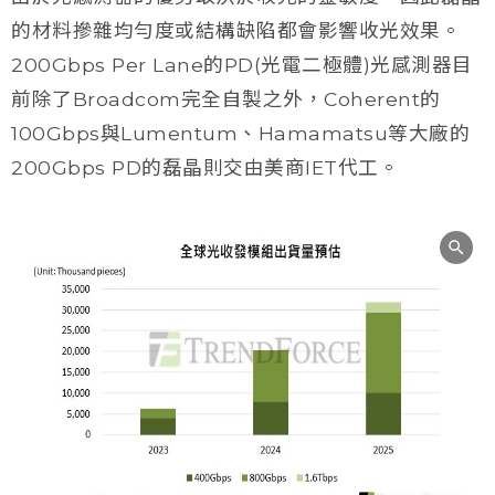
的材料摻雜均勻度或結構缺陷都會影響收光效果。
200Gbps Per Lane的PD(光電二極體)光感測器目
前除了Broadcom完全自製之外，Coherent的
100Gbps與Lumentum、Hamamatsu等大廠的
200Gbps PD的磊晶則交由美商IET代工。