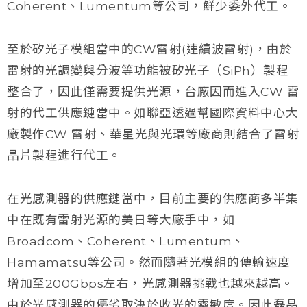
Coherent、Lumentum等公司，鮮少委外代工。
至於矽光子模組當中的CW雷射(連續波雷射)，由於
雷射的光調變與分波等功能被矽光子（SiPh）製程
整合了，因此僅需要提供光源，台廠因而進入CW 雷
射的代工供應鏈當中。如聯亞透過幫國際資料中心大
廠製作CW 雷射、華星光與光環等廠商則結合了雷射
晶片製程進行代工。
在光感測器的供應鏈當中，目前主要的供應商多半集
中在既有雷射光源的美日等大廠手中，如
Broadcom、Coherent、Lumentum、
Hamamatsu等公司。然而隨著光模組的傳輸速度
增加至200Gbps左右，光感測器挑戰也越來越高。
由於光感測器的優劣取決於收光的靈敏度。因此磊晶