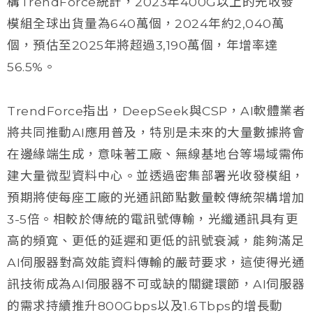
構TrendForce統計，2023年400G以上的光收發
模組全球出貨量為640萬個，2024年約2,040萬
個，預估至2025年將超過3,190萬個，年增率達
56.5%。
TrendForce指出，DeepSeek與CSP，AI軟體業者
將共同推動AI應用普及，特別是未來的大量數據將會
在邊緣端生成，意味著工廠、無線基地台等場域需佈
建大量微型資料中心。並透過密集部署光收發模組，
預期將使每座工廠的光通訊節點數量較傳統架構增加
3-5倍。相較於傳統的電訊號傳輸，光纖通訊具有更
高的頻寬、更低的延遲和更低的訊號衰減，能夠滿足
AI伺服器對高效能資料傳輸的嚴苛要求，這使得光通
訊技術成為AI伺服器不可或缺的關鍵環節，AI伺服器
的需求持續推升800Gbps以及1.6Tbps的增長動