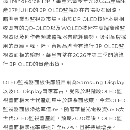
據TrendForce了解，華星光電今年先以G5.5產線生
產27吋UHD的IJP OLED監視器在市場投石問路，
瞄準專業型監視器市場。由於IJP OLED技術本身相
較既有的QD-OLED以及WOLED技術在高端商務監
視器以及創作者領域監視器有能耗優勢，吸引品牌採
用的意願。韓、陸、台系品牌皆有進行IJP OLED監
視器面板的驗證，華星有望在2026年第三季開始進
行IJP OLED的量產出貨。
OLED監視器面板供應鏈目前為Samsung Display
以及LG Display兩家寡占，受限於現階段OLED監
視器面板大世代產能集中於韓系面板廠，今年OLED
監視器面板滲透率僅3%。隨著華星光電投資G8.6大
世代OLED監視器產能，預期2030年後，OLED監
視器面板滲透率將提升至6.2%，且將持續增長。