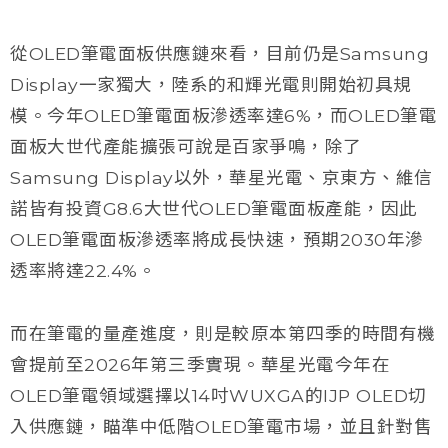
從OLED筆電面板供應鏈來看，目前仍是Samsung
Display一家獨大，陸系的和輝光電則開始初具規
模。今年OLED筆電面板滲透率達6%，而OLED筆電
面板大世代產能擴張可說是百家爭鳴，除了
Samsung Display以外，華星光電、京東方、維信
諾皆有投資G8.6大世代OLED筆電面板產能，因此
OLED筆電面板滲透率將成長快速，預期2030年滲
透率將達22.4%。
而在筆電的量產進度，則是較原本第四季的時間有機
會提前至2026年第三季實現。華星光電今年在
OLED筆電領域選擇以14吋WUXGA的IJP OLED切
入供應鏈，瞄準中低階OLED筆電市場，並且針對售