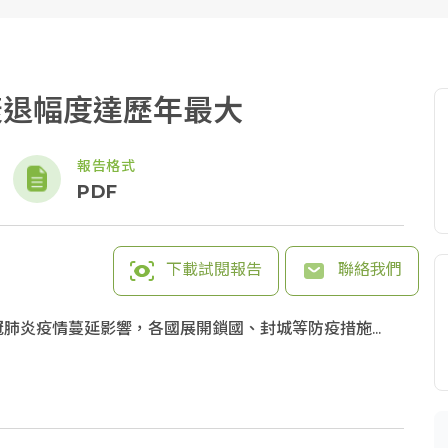
衰退幅度達歷年最大
報告格式
PDF
下載試閱報告
聯絡我們
新冠肺炎疫情蔓延影響，各國展開鎖國、封城等防疫措施...