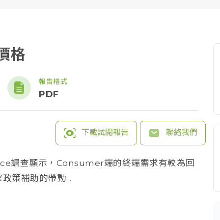
M價格
報告格式
PDF
下載試閱報告
聯絡我們
rce調查顯示，Consumer端的終端需求有較為回
策補助的帶動...