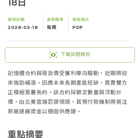
18日
發佈日期
更新頻率
報告格式
2026-03-18
每周
PDF
下載試閱報告
記憶體合約與現貨價受獲利導向驅動，近期將迎
來強勁補漲。因應未來長期產能短缺，買賣雙方
正積極簽署長約。該合約採鎖定數量與浮動計
價，由北美雲端巨頭領頭，其預付款機制將挹注
原廠建廠資金以穩固供應鏈。
重點摘要