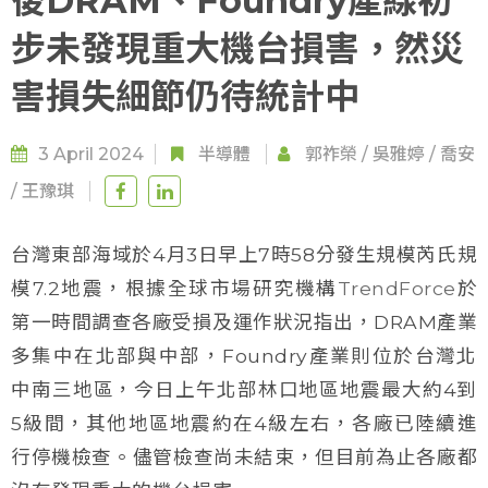
後DRAM、Foundry產線初
步未發現重大機台損害，然災
害損失細節仍待統計中
3 April 2024
半導體
郭祚榮
/
吳雅婷
/
喬安
/
王豫琪
台灣東部海域於4月3日早上7時58分發生規模芮氏規
模7.2地震，根據全球市場研究機構
TrendForce
於
第一時間調查各廠受損及運作狀況指出，DRAM產業
多集中在北部與中部，Foundry產業則位於台灣北
中南三地區，今日上午北部林口地區地震最大約4到
5級間，其他地區地震約在4級左右，各廠已陸續進
行停機檢查。儘管檢查尚未結束，但目前為止各廠都