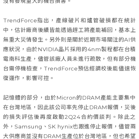
沒有發現重大的機台損害。
TrendForce指出，產線破片和爐管破損都在統計
中，估計廠商後續皆能透過趕工將產能補回，基本上
無重大災情發生。另外則是關於近期市場關注的AI供
應狀況，由於NVIDIA晶片採用的4nm製程都在台積
電南科生產，儘管該廠人員未進行疏散，但有部分機
台需停機檢查，TrendForce預估經調校後能儘速恢
復運作，影響可控。
記憶體的部分，由於Micron的DRAM產能主要集中
在台灣地區，因此該公司率先停止DRAM報價，災後
的損失評估後再度啟動2Q24合約價談判。除此之
外，Samsung、SK hynix也跟進停止報價，儘管兩
大供應商並沒有DRAM生產位於台灣地區，但也希望