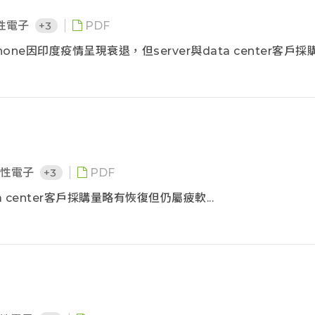
性電子
+3
PDF
phone因印度疫情呈現衰退，但server與data center客戶
費性電子
+3
PDF
ta center客戶採購量略有恢復但仍屬疲軟...