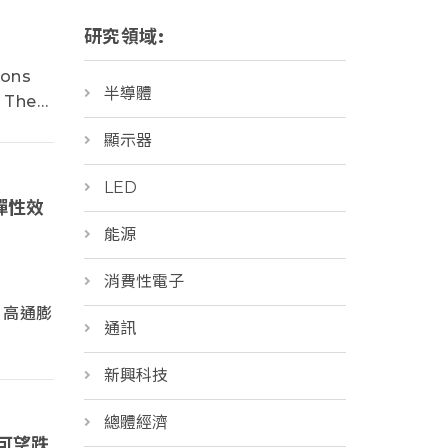
研究領域:
ions
半導體
. The
tus; (2)
顯示器
ket
LED
彈性效
能源
消費性電子
；高通膨
通訊
新興科技
總體經濟
性可望跌