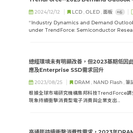
2024/12/12
LCD
,
OLED
,
面板
+6
“Industry Dynamics and Demand Outlook” 
under TrendForce: Semiconductor Researc
report is an integration of their research
Industry Dynamics; and (3) Industry Tre
dynamics, manage investment risks, and 
forecasts on the industry.
總經環境未有明顯改善，但2023基期低因此
應及Enterprise SSD需求回升
Content:
2023/08/25
DRAM
,
NAND Flash
,
筆
1. AI Servers
根據全球市場研究機構集邦科技TrendForc
2. Servers
現象持續衝擊消費型電子消費與企業支出...
3. Wearables
4. Notebooks
5. Monitors
6. Smartphones
高通膨持續衝擊消費性需求，2023年DRA