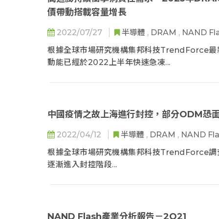
7. Automotive Applications
價帶動搭載容量增長
8. Tablets
9. Televisions
2022/07/27
半導體
,
DRAM
,
NAND Fl
根據全球市場研究機構集邦科技TrendForce最
動能已經於2022上半年快速急凍...
中國疫情之故上海進行封控，部分ODM恐面
2022/04/12
半導體
,
DRAM
,
NAND Fl
根據全球市場研究機構集邦科技TrendFor
逐漸進入封控階段...
NAND Flash產業分析報告－2Q21