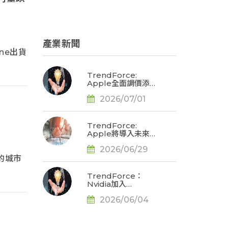
產業新聞
ne出貨
TrendForce:
Apple全面調價添消
費端需求變數，預估
2026/07/01
2026年全球筆電出
貨將衰退13.6%
TrendForce:
Apple將導入未來顯
示色彩基準，加速重
2026/06/29
構OLED發光材料體
系
的城市
TrendForce：
Nvidia加入
Windows on Arm
2026/06/04
陣營，推升Arm架構
AI筆電2029年滲透
率達34.2%