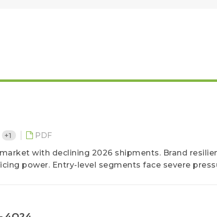
+1
PDF
arket with declining 2026 shipments. Brand resilie
icing power. Entry-level segments face severe press
 – 4Q24