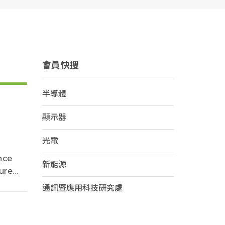
會員快搜
半導體
顯示器
光電
nce
新能源
ure
通訊暨應用科技研究處