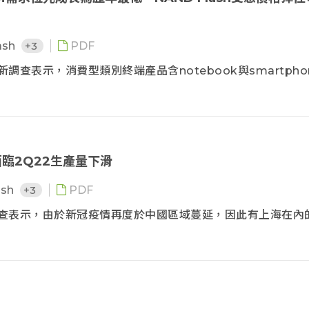
ash
+3
PDF
新調查表示，消費型類別終端產品含notebook與smartpho
臨2Q22生產量下滑
ash
+3
PDF
ce調查表示，由於新冠疫情再度於中國區域蔓延，因此有上海在內