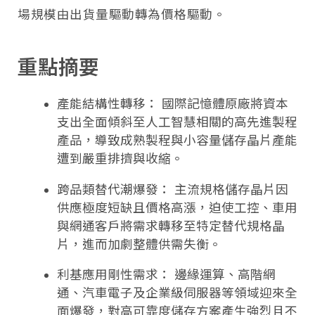
場規模由出貨量驅動轉為價格驅動。
重點摘要
產能結構性轉移： 國際記憶體原廠將資本
支出全面傾斜至人工智慧相關的高先進製程
產品，導致成熟製程與小容量儲存晶片產能
遭到嚴重排擠與收縮。
跨品類替代潮爆發： 主流規格儲存晶片因
供應極度短缺且價格高漲，迫使工控、車用
與網通客戶將需求轉移至特定替代規格晶
片，進而加劇整體供需失衡。
利基應用剛性需求： 邊緣運算、高階網
通、汽車電子及企業級伺服器等領域迎來全
面爆發，對高可靠度儲存方案產生強烈且不