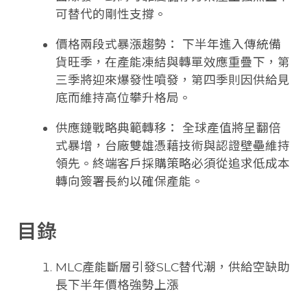
可替代的剛性支撐。
價格兩段式暴漲趨勢： 下半年進入傳統備
貨旺季，在產能凍結與轉單效應重疊下，第
三季將迎來爆發性噴發，第四季則因供給見
底而維持高位攀升格局。
供應鏈戰略典範轉移： 全球產值將呈翻倍
式暴增，台廠雙雄憑藉技術與認證壁壘維持
領先。終端客戶採購策略必須從追求低成本
轉向簽署長約以確保產能。
目錄
MLC產能斷層引發SLC替代潮，供給空缺助
長下半年價格強勢上漲