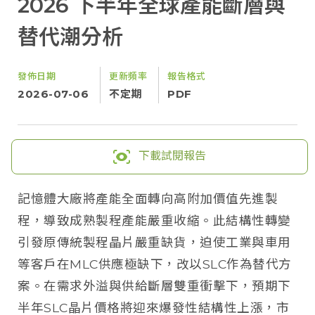
2026 下半年全球產能斷層與
替代潮分析
發佈日期
更新頻率
報告格式
2026-07-06
不定期
PDF
下載試閱報告
記憶體大廠將產能全面轉向高附加價值先進製
程，導致成熟製程產能嚴重收縮。此結構性轉變
引發原傳統製程晶片嚴重缺貨，迫使工業與車用
等客戶在MLC供應極缺下，改以SLC作為替代方
案。在需求外溢與供給斷層雙重衝擊下，預期下
半年SLC晶片價格將迎來爆發性結構性上漲，市