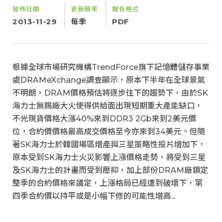
發佈日期
更新頻率
報告格式
2013-11-29
每季
PDF
根據全球市場研究機構TrendForce旗下記憶體儲存事業
處DRAMeXchange調查顯示，原本下半年在全球景氣
不明朗，DRAM價格預估將逐步往下的趨勢下，由於SK
海力士無錫廠大火使得供給面出現短期重大產能缺口，
不光現貨價格大漲40%來到DDR3 2Gb來到2美元價
位，合約價價格最高成交價格至今亦來到34美元。但隨
著SK海力士於韓國場區增產與三星策略性投片增加下，
原本受到SK海力士火災影響上漲價格走勢，將受到三星
及SK海力士的計畫而受到壓抑，加上部份DRAM廠鎖定
整季的合約價格來議定，上漲格局已經遭到破壞下，第
四季合約價以持平或是小幅下修的可能性增高...