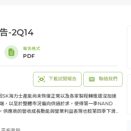
告-2Q14
報告格式
PDF
下載試閱報告
聯絡我們
長率因SK海力士產能尚未恢復正常以及各家製程轉進還沒加速
求端，以至於整體市況偏向供過於求，使得第一季NAND
0%，供應商的營收成長動能與營業利益表現也較第四季下滑...
平板電腦