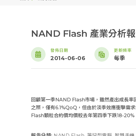
NAND Flash 產業分析報
發佈日期
更新頻率
2014-06-06
每季
回顧第一季NAND Flash市場，雖然產出成
之際，僅有6.1%QoQ，但由於淡季效應衝擊需
Flash顆粒合約價均價較去年第四季下跌18-2
報告分類:
NAND Flash
,
筆記型電腦
,
智慧手機
,