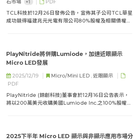
石市場
+1
PDF
TCL科技於12月26日發佈公告，宣佈其子公司TCL華星
成功競得福建兆元光電有限公司80%股權及相關債權，
交易總價為4.9億元人民幣 (7,000萬美金)。此次收購標
誌著TCL
華星正式進入LED晶片領域，完成從晶片到Mini LED
顯示應用的垂直供應鏈關鍵佈局。根據TrendForce分
PlayNitride將併購Lumiode，加速近眼顯示
析在2025年全球LED晶片廠商營收排名中，兆元光電名
Micro LED發展
列第九。TCL
華星的此次收購，使得品牌與面板廠商在上游LED晶片
2025/12/19
Micro/Mini LED
,
近眼顯示
領域的“垂直整合”趨勢更加明確，也是自2018年以來，
PDF
繼三星、友達、海信、京東方、群創、惠科等多家品牌/
PlayNitride (錼創科技)董事會於12月16日公告表示，
面板廠商
將以200萬美元收購美國Lumiode Inc.之100%股權。
後，又見品牌/面板廠商再次佈局LED晶片產業的垂直供
TrendForce分析，Lumiode已成立十年，這項併購案
應。
將有助PlayNitride在擴張技術與專利版圖的同時，獲
取更多北美客戶以及銷售通路，提升該公司在近眼顯示
與醫療等非顯示應用的國際競爭力。
2025下半年 Micro LED 顯示與非顯示應用市場分