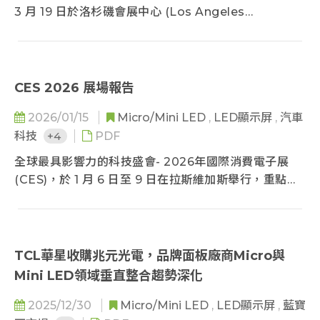
3 月 19 日於洛杉磯會展中心 (Los Angeles
Convention Center) 舉辦，為光通訊年度全球最大盛
會，不僅在 2025 年迎來 50 週年，更因為生成式 AI 的
因素，帶動 OFC 2026 受到高度關注。本次展覽匯集
91 個國家、706 多家業界領導企業，邀請 115 位講師、
CES 2026 展場報告
吸引超過 17,800 名與會者，為量子網路、人工智慧
2026/01/15
Micro/Mini LED
,
LED顯示屏
,
汽車
(AI)、空間光學和資料中心連接等關鍵全球性問題提供
科技
+4
PDF
解決方案。
全球最具影響力的科技盛會- 2026年國際消費電子展
(CES)，於 1 月 6 日至 9 日在拉斯維加斯舉行，重點展
示人工智慧、數位健康、移動性、可持續能源、機器人
技術等領域的創新突破。TrendForce 未到現場，透過
重點產品整理，以期讀者能掌握最新科技趨勢脈絡，包
含Micro LED 自發光顯示、Mini LED 自發光顯示、
TCL華星收購兆元光電，品牌面板廠商Micro與
RGB Mini LED 背光電視、近眼顯示。
Mini LED領域垂直整合趨勢深化
2025/12/30
Micro/Mini LED
,
LED顯示屏
,
藍寶