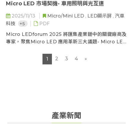
Micro LED 市場契機- 車用照明與光互連
2025/11/13
Micro/Mini LED
,
LED顯示屏
,
汽車
科技
+5
PDF
Micro LEDforum 2025 將匯集產業鏈中的關鍵廠商及
專家，聚焦Micro LED 應用革新三大議題- Micro LED
顯示 X 近眼顯示 X Micro LED 車用照明與光互連技
術，分享 2025 年市場趨勢總結、2026 市場展望、廠
2
3
4
»
1
商進展與技術突破。
產業新聞