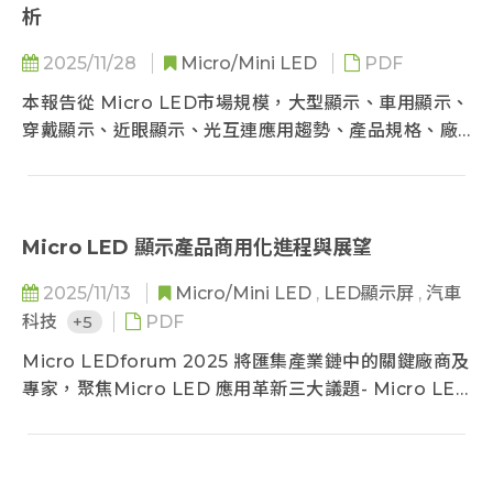
析
2025/11/28
Micro/Mini LED
PDF
本報告從 Micro LED市場規模，大型顯示、車用顯示、
穿戴顯示、近眼顯示、光互連應用趨勢、產品規格、廠
商發展，剖析 Micro LED 顯示與非顯示市場的發展脈
絡與展望。
Micro LED 技術與市場規模在往前推進的同時，應用面
Micro LED 顯示產品商用化進程與展望
也逐步橫向拓展（大型顯示、車用顯示、穿戴顯示）至
2025/11/13
Micro/Mini LED
,
LED顯示屏
,
汽車
AR眼鏡的矽基 Micro LED，甚至是近期因 AI 伺服器
科技
+5
PDF
有高聲量的 Micro LED 光互連，Micro LED 因其高亮
度、小體積、及高耐用等特性，萌芽於消費電子與利基
Micro LEDforum 2025 將匯集產業鏈中的關鍵廠商及
型市場，然而是否能穩健扎根，還需觀察現有技術及商
專家，聚焦Micro LED 應用革新三大議題- Micro LED
業需求與 Micro LED 間的角力。
顯示 X 近眼顯示 X Micro LED 車用照明與光互連技
術，分享 2025 年市場趨勢總結、2026 市場展望、廠
商進展與技術突破。