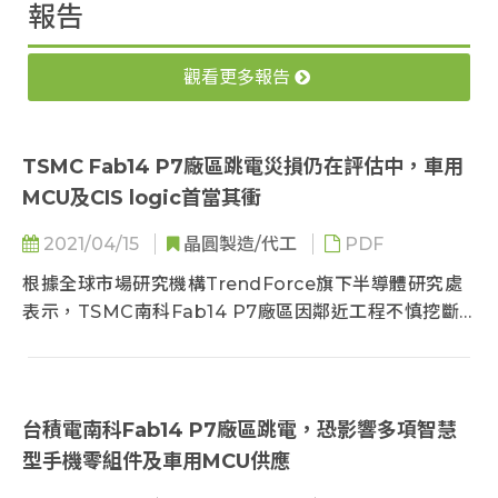
報告
觀看更多報告
TSMC Fab14 P7廠區跳電災損仍在評估中，車用
MCU及CIS logic首當其衝
2021/04/15
晶圓製造/代工
PDF
根據全球市場研究機構TrendForce旗下半導體研究處
表示，TSMC南科Fab14 P7廠區因鄰近工程不慎挖斷
管線造成跳電...
台積電南科Fab14 P7廠區跳電，恐影響多項智慧
型手機零組件及車用MCU供應