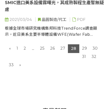
SMIC進口美系設備露曙光，其成熟製程生產暫無疑
慮
2021/03/04
晶圓製造/代工
PDF
根據全球市場研究機構集邦科技TrendForce調查顯
示，近日美系主要半導體設備WFE(Wafer Fab
Equipment)供應商...
«
1
2
25
26
27
29
30
...
28
31
32
33
»