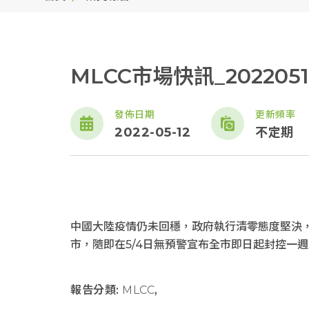
MLCC市場快訊_2022051
發佈日期
更新頻率
2022-05-12
不定期
中國大陸疫情仍未回穩，政府執行清零態度堅決
市，隨即在5/4日無預警宣布全市即日起封控一週..
報告分類:
MLCC
,