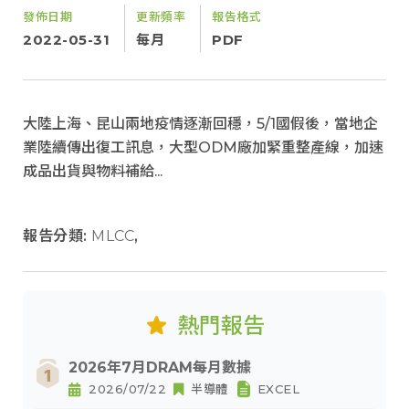
發佈日期
更新頻率
報告格式
2022-05-31
每月
PDF
大陸上海、昆山兩地疫情逐漸回穩，5/1國假後，當地企
業陸續傳出復工訊息，大型ODM廠加緊重整產線，加速
成品出貨與物料補給...
報告分類:
MLCC
,
熱門報告
2026年7月DRAM每月數據
2026/07/22
半導體
EXCEL